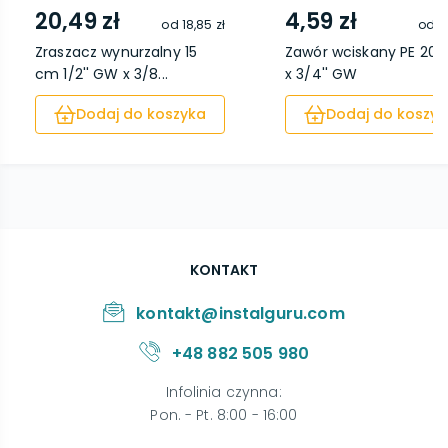
20,49 zł
4,59 zł
od
18,85 zł
od
2
Zraszacz wynurzalny 15
Zawór wciskany PE 20
cm 1/2'' GW x 3/8...
x 3/4'' GW
Dodaj do koszyka
Dodaj do koszyk
KONTAKT
kontakt@instalguru.com
+48 882 505 980
Infolinia czynna
:
Pon. - Pt. 8:00 - 16:00