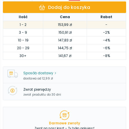
Dodaj do koszyka
Ilość
Cena
Rabat
1
- 2
153,99 zł
-
3
- 9
150,91 zł
-2%
10
- 19
147,83 zł
-4%
20
- 29
144,75 zł
-6%
30
+
141,67 zł
-8%
Sposób dostawy
dostawa od
12,99 zł
Zwrot pieniędzy
zwrot produktu do 30 dni
Darmowe zwroty
Zwrot na nasz koszt – Ty tylko pakujesz!