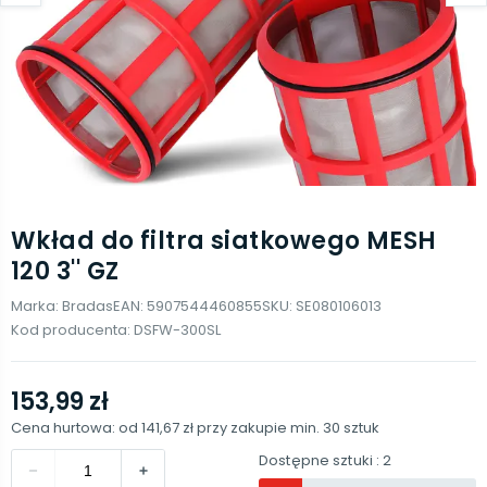
Wkład do filtra siatkowego MESH
120 3'' GZ
Marka:
Bradas
EAN:
5907544460855
SKU:
SE080106013
Kod producenta:
DSFW-300SL
153,99 zł
Cena hurtowa: od
141,67 zł
przy zakupie min.
30
sztuk
Dostępne sztuki
: 2