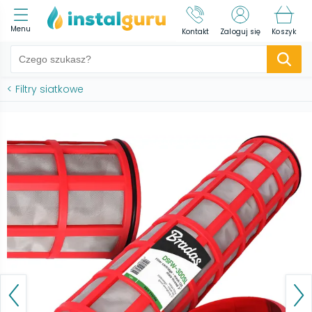
Menu
Kontakt
Zaloguj się
Koszyk
<
Filtry siatkowe