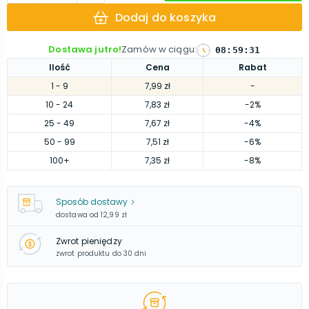
Dodaj do koszyka
Dostawa jutro!
Zamów w ciągu
:
08
:
59
:
30
Ilość
Cena
Rabat
1
- 9
7,99 zł
-
10
- 24
7,83 zł
-2%
25
- 49
7,67 zł
-4%
50
- 99
7,51 zł
-6%
100
+
7,35 zł
-8%
Sposób dostawy
dostawa od
12,99 zł
Zwrot pieniędzy
zwrot produktu do 30 dni