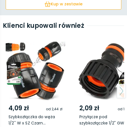
Kup w zestawie
Klienci kupowali również
4,09 zł
2,09 zł
od
2,44 zł
od
1,
Szybkozłączka do węża
Przyłącze pod
1/2'' W x SZ Czarn...
szybkozłączke 1/2" GW 