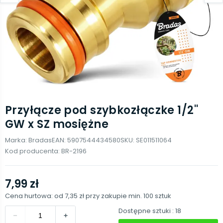
Przyłącze pod szybkozłączke 1/2''
GW x SZ mosiężne
Marka:
Bradas
EAN:
5907544434580
SKU:
SE011511064
Kod producenta:
BR-2196
7,99 zł
Cena hurtowa: od
7,35 zł
przy zakupie min.
100
sztuk
Dostępne sztuki
: 18