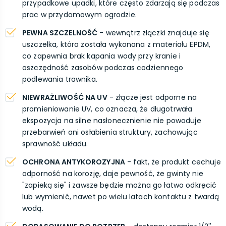
przypadkowe upadki, które często zdarzają się podczas
prac w przydomowym ogrodzie.
PEWNA SZCZELNOŚĆ
- wewnątrz złączki znajduje się
uszczelka, która została wykonana z materiału EPDM,
co zapewnia brak kapania wody przy kranie i
oszczędność zasobów podczas codziennego
podlewania trawnika.
NIEWRAŻLIWOŚĆ NA UV
- złącze jest odporne na
promieniowanie UV, co oznacza, że długotrwała
ekspozycja na silne nasłonecznienie nie powoduje
przebarwień ani osłabienia struktury, zachowując
sprawność układu.
OCHRONA ANTYKOROZYJNA
- fakt, że produkt cechuje
odporność na korozję, daje pewność, że gwinty nie
"zapieką się" i zawsze będzie można go łatwo odkręcić
lub wymienić, nawet po wielu latach kontaktu z twardą
wodą.