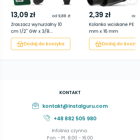
13,09 zł
2,39 zł
od
9,88 zł
od
1
Zraszacz wynurzalny 10
Kolanko wciskane PE QJ
cm 1/2'' GW x 3/8...
mm x 16 mm
Dodaj do koszyka
Dodaj do koszyk
KONTAKT
kontakt@instalguru.com
+48 882 505 980
Infolinia czynna
:
Pon. - Pt. 8:00 - 16:00