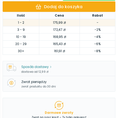
Dodaj do koszyka
Ilość
Cena
Rabat
1
- 2
175,99 zł
-
3
- 9
172,47 zł
-2%
10
- 19
168,95 zł
-4%
20
- 29
165,43 zł
-6%
30
+
161,91 zł
-8%
Sposób dostawy
dostawa od
12,99 zł
Zwrot pieniędzy
zwrot produktu do 30 dni
Darmowe zwroty
Zwrot na nasz koszt – Ty tylko pakujesz!