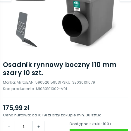
Osadnik rynnowy boczny 110 mm
szary 10 szt.
Marka:
Millto
EAN:
5905261595317
SKU:
SE030101079
Kod producenta:
MI030101002-V01
175,99 zł
Cena hurtowa: od
161,91 zł
przy zakupie min.
30
sztuk
Dostępne sztuki
: 100+