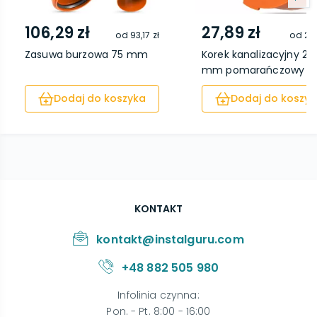
106,29 zł
27,89 zł
od
93,17 zł
od
22,
Zasuwa burzowa 75 mm
Korek kanalizacyjny 25
mm pomarańczowy
Dodaj do koszyka
Dodaj do koszyk
KONTAKT
kontakt@instalguru.com
+48 882 505 980
Infolinia czynna
:
Pon. - Pt. 8:00 - 16:00