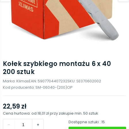
Kołek szybkiego montażu 6 x 40
200 sztuk
Marka:
Klimas
EAN:
5907704407232
SKU:
SE070602002
Kod producenta:
SM-06040-(200)OP
22,59 zł
Cena hurtowa: od
18,01 zł
przy zakupie min.
50
sztuk
Dostępne sztuki
: 15