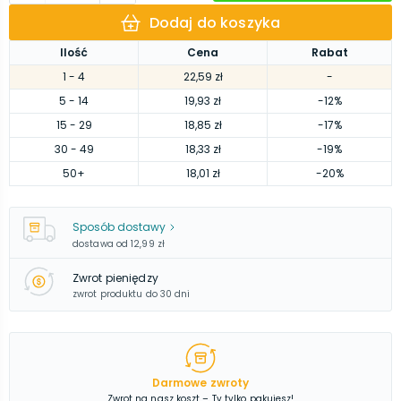
Dodaj do koszyka
Ilość
Cena
Rabat
1
- 4
22,59 zł
-
5
- 14
19,93 zł
-12%
15
- 29
18,85 zł
-17%
30
- 49
18,33 zł
-19%
50
+
18,01 zł
-20%
Sposób dostawy
dostawa od
12,99 zł
Zwrot pieniędzy
zwrot produktu do 30 dni
Darmowe zwroty
Zwrot na nasz koszt – Ty tylko pakujesz!