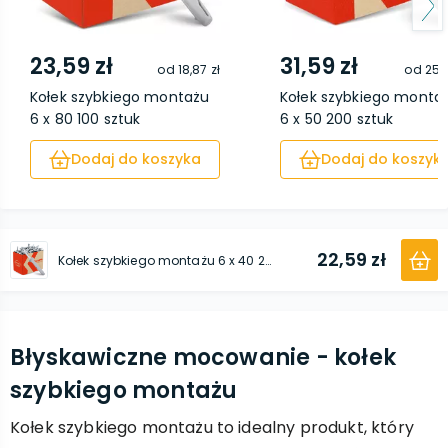
23,59 zł
31,59 zł
od
18,87 zł
od
25,7
Kołek szybkiego montażu
Kołek szybkiego monta
6 x 80 100 sztuk
6 x 50 200 sztuk
Dodaj do koszyka
Dodaj do koszyk
22,59 zł
Kołek szybkiego montażu 6 x 40 200 sztuk
Błyskawiczne mocowanie - kołek
szybkiego montażu
Kołek szybkiego montażu to idealny produkt, który