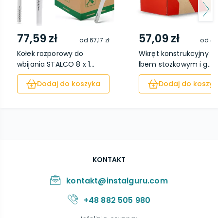
77,59 zł
57,09 zł
od
67,17 zł
od
48
Kołek rozporowy do
Wkręt konstrukcyjny z
wbijania STALCO 8 x 1...
łbem stożkowym i g...
Dodaj do koszyka
Dodaj do koszyk
KONTAKT
kontakt@instalguru.com
+48 882 505 980