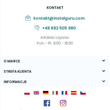
KONTAKT
kontakt@instalguru.com
+48 882 505 980
Infolinia czynna
:
Pon. - Pt. 8:00 - 16:00
O MARCE
O nas
STREFA KLIENTA
Blog
FAQ
INFORMACJE
Kontakt
Dostawa
Regulamin
Reklamacje i zwroty
Polityka prywatności