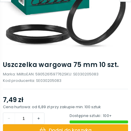
Uszczelka wargowa 75 mm 10 szt.
Marka:
Millto
EAN:
5905261597762
SKU:
SE030205083
Kod producenta:
SE030205083
7,49 zł
Cena hurtowa: od
6,89 zł
przy zakupie min.
100
sztuk
Dostępne sztuki
: 100+
Dodaj do koszyka