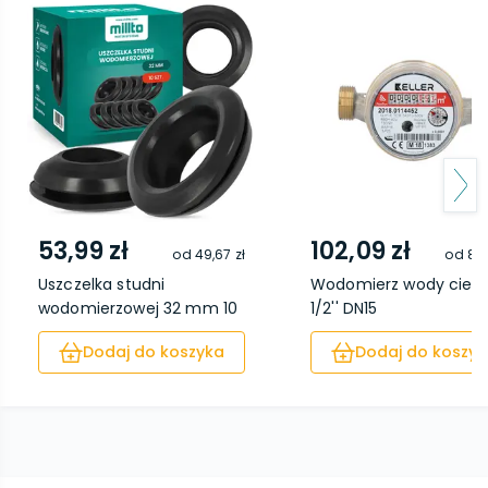
53,99 zł
102,09 zł
od
49,67 zł
od
89,
Uszczelka studni
Wodomierz wody ciepł
wodomierzowej 32 mm 10
1/2'' DN15
...
Dodaj do koszyka
Dodaj do koszyk