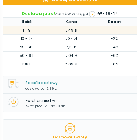
Dostawa jutro!
Zamów w ciągu
:
05
:
18
:
13
Ilość
Cena
Rabat
1
- 9
7,49 zł
-
10
- 24
7,34 zł
-2%
25
- 49
7,19 zł
-4%
50
- 99
7,04 zł
-6%
100
+
6,89 zł
-8%
Sposób dostawy
dostawa od
12,99 zł
Zwrot pieniędzy
zwrot produktu do 30 dni
Darmowe zwroty