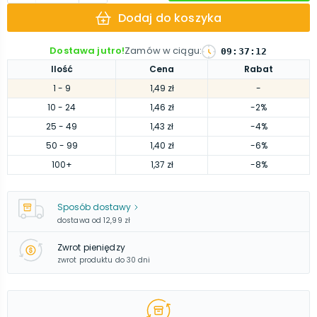
Dodaj do koszyka
Dostawa jutro!
Zamów w ciągu
:
09
:
37
:
11
Ilość
Cena
Rabat
1
- 9
1,49 zł
-
10
- 24
1,46 zł
-2%
25
- 49
1,43 zł
-4%
50
- 99
1,40 zł
-6%
100
+
1,37 zł
-8%
Sposób dostawy
dostawa od
12,99 zł
Zwrot pieniędzy
zwrot produktu do 30 dni