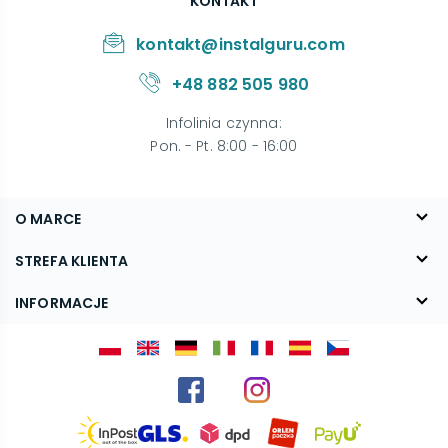
KONTAKT
kontakt@instalguru.com
+48 882 505 980
Infolinia czynna
:
Pon. - Pt. 8:00 - 16:00
O MARCE
O nas
STREFA KLIENTA
Blog
FAQ
INFORMACJE
Kontakt
Dostawa
Regulamin
Reklamacje i zwroty
Polityka prywatności
Kariera