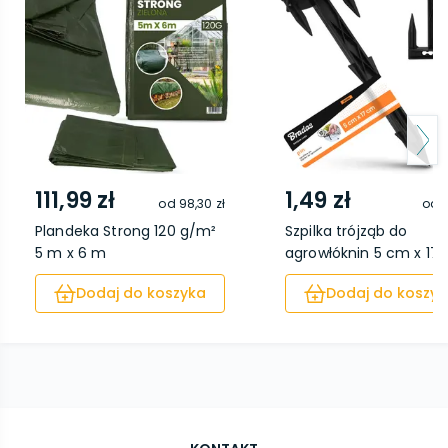
111,99 zł
1,49 zł
od
98,30 zł
od
1
Plandeka Strong 120 g/m²
Szpilka trójząb do
5 m x 6 m
agrowłóknin 5 cm x 17..
Dodaj do koszyka
Dodaj do koszyk