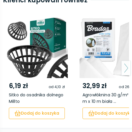
Klienci kupowali również
6,19 zł
32,99 zł
od
4,10 zł
od
26,9
Sitko do osadnika dolnego
Agrowłóknina 30 g/m² 3
Millto
m x 10 m biała ...
Dodaj do koszyka
Dodaj do koszyk