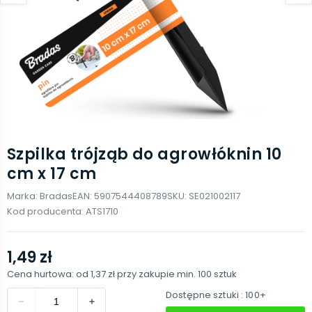
Szpilka trójząb do agrowłóknin 10
cm x 17 cm
Marka:
Bradas
EAN:
5907544408789
SKU:
SE021002117
Kod producenta:
ATS1710
1,49 zł
Cena hurtowa: od
1,37 zł
przy zakupie min.
100
sztuk
Dostępne sztuki
: 100+