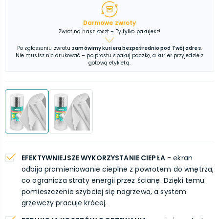
Darmowe zwroty
Zwrot na nasz koszt – Ty tylko pakujesz!
Po zgłoszeniu zwrotu
zamówimy kuriera bezpośrednio pod Twój adres
.
Nie musisz nic drukować – po prostu spakuj paczkę, a kurier przyjedzie z
gotową etykietą.
EFEKTYWNIEJSZE WYKORZYSTANIE CIEPŁA
- ekran
odbija promieniowanie cieplne z powrotem do wnętrza,
co ogranicza straty energii przez ścianę. Dzięki temu
pomieszczenie szybciej się nagrzewa, a system
grzewczy pracuje krócej.