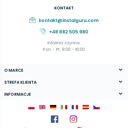
KONTAKT
kontakt@instalguru.com
+48 882 505 980
Infolinia czynna
:
Pon. - Pt. 8:00 - 16:00
O MARCE
O nas
STREFA KLIENTA
Blog
FAQ
INFORMACJE
Kontakt
Dostawa
Regulamin
Reklamacje i zwroty
Polityka prywatności