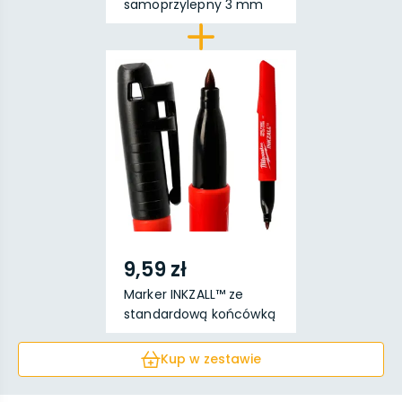
samoprzylepny 3 mm
x...
9,59 zł
Marker INKZALL™ ze
standardową końcówką
...
Kup w zestawie