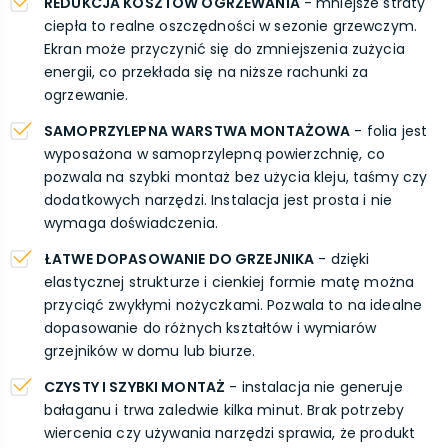
REDUKCJA KOSZTÓW OGRZEWANIA
- mniejsze straty
ciepła to realne oszczędności w sezonie grzewczym.
Ekran może przyczynić się do zmniejszenia zużycia
energii, co przekłada się na niższe rachunki za
ogrzewanie.
SAMOPRZYLEPNA WARSTWA MONTAŻOWA
- folia jest
wyposażona w samoprzylepną powierzchnię, co
pozwala na szybki montaż bez użycia kleju, taśmy czy
dodatkowych narzędzi. Instalacja jest prosta i nie
wymaga doświadczenia.
ŁATWE DOPASOWANIE DO GRZEJNIKA
- dzięki
elastycznej strukturze i cienkiej formie matę można
przyciąć zwykłymi nożyczkami. Pozwala to na idealne
dopasowanie do różnych kształtów i wymiarów
grzejników w domu lub biurze.
CZYSTY I SZYBKI MONTAŻ
- instalacja nie generuje
bałaganu i trwa zaledwie kilka minut. Brak potrzeby
wiercenia czy używania narzędzi sprawia, że produkt