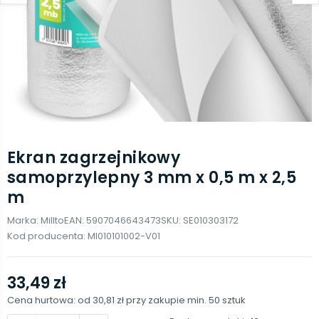
Ekran zagrzejnikowy
samoprzylepny 3 mm x 0,5 m x 2,5
m
Marka:
Millto
EAN:
5907046643473
SKU:
SE010303172
Kod producenta:
MI010101002-V01
33,49 zł
Cena hurtowa: od
30,81 zł
przy zakupie min.
50
sztuk