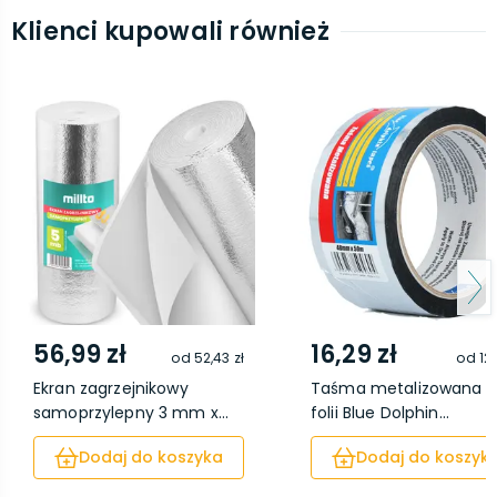
Klienci kupowali również
56,99 zł
16,29 zł
od
52,43 zł
od
12,
Ekran zagrzejnikowy
Taśma metalizowana 
samoprzylepny 3 mm x...
folii Blue Dolphin...
Dodaj do koszyka
Dodaj do koszyk