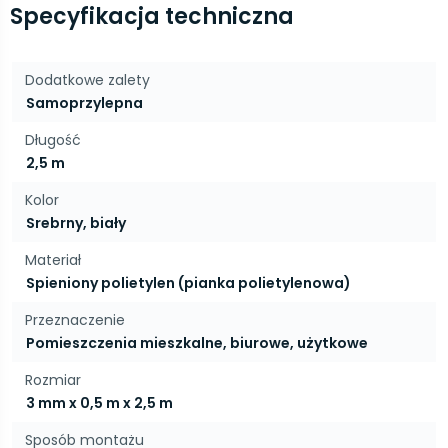
Specyfikacja techniczna
Dodatkowe zalety
Samoprzylepna
Długość
2,5 m
Kolor
Srebrny, biały
Materiał
Spieniony polietylen (pianka polietylenowa)
Przeznaczenie
Pomieszczenia mieszkalne, biurowe, użytkowe
Rozmiar
3 mm x 0,5 m x 2,5 m
Sposób montażu