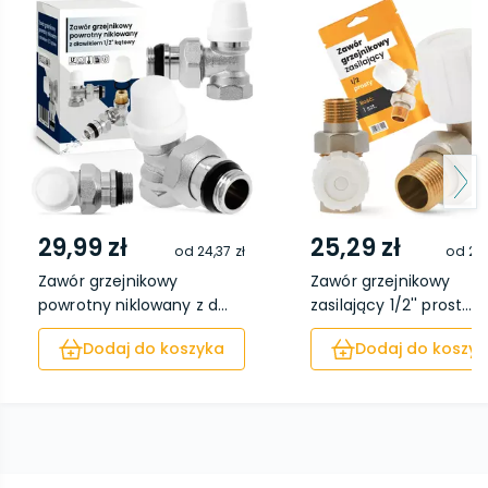
29,99 zł
25,29 zł
od
24,37 zł
od
20,
Zawór grzejnikowy
Zawór grzejnikowy
powrotny niklowany z d...
zasilający 1/2'' prost...
Dodaj do koszyka
Dodaj do koszyk