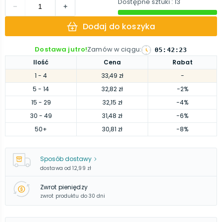
Dostępne sztuki
: 13
Dodaj do koszyka
Dostawa jutro!
Zamów w ciągu
:
05
:
42
:
22
Ilość
Cena
Rabat
1
- 4
33,49 zł
-
5
- 14
32,82 zł
-2%
15
- 29
32,15 zł
-4%
30
- 49
31,48 zł
-6%
50
+
30,81 zł
-8%
Sposób dostawy
dostawa od
12,99 zł
Zwrot pieniędzy
zwrot produktu do 30 dni