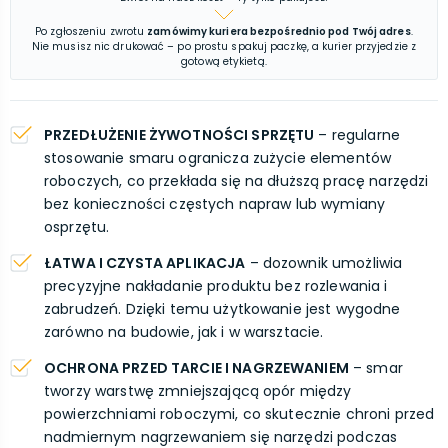
Po zgłoszeniu zwrotu
zamówimy kuriera bezpośrednio pod Twój adres
.
Nie musisz nic drukować – po prostu spakuj paczkę, a kurier przyjedzie z
gotową etykietą.
PRZEDŁUŻENIE ŻYWOTNOŚCI SPRZĘTU
– regularne
stosowanie smaru ogranicza zużycie elementów
roboczych, co przekłada się na dłuższą pracę narzędzi
bez konieczności częstych napraw lub wymiany
osprzętu.
ŁATWA I CZYSTA APLIKACJA
– dozownik umożliwia
precyzyjne nakładanie produktu bez rozlewania i
zabrudzeń. Dzięki temu użytkowanie jest wygodne
zarówno na budowie, jak i w warsztacie.
OCHRONA PRZED TARCIE I NAGRZEWANIEM
– smar
tworzy warstwę zmniejszającą opór między
powierzchniami roboczymi, co skutecznie chroni przed
nadmiernym nagrzewaniem się narzędzi podczas