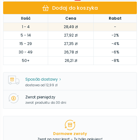
Dodaj do koszyka
Ilość
Cena
Rabat
1
- 4
28,49 zł
-
5
- 14
27,92 zł
-2%
15
- 29
27,35 zł
-4%
30
- 49
26,78 zł
-6%
50
+
26,21 zł
-8%
Sposób dostawy
dostawa od
12,99 zł
Zwrot pieniędzy
zwrot produktu do 30 dni
Darmowe zwroty
Zwrot na nasz koszt – Ty tylko pakujesz!