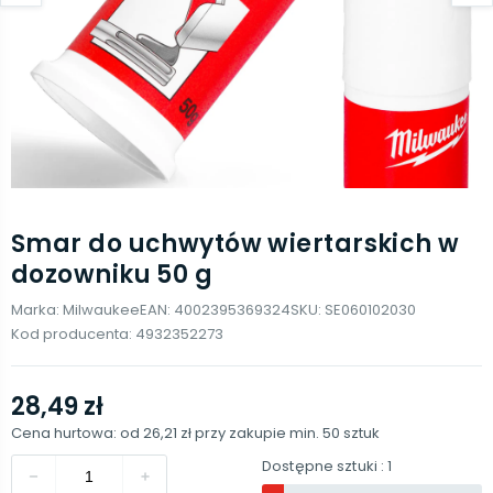
Smar do uchwytów wiertarskich w
dozowniku 50 g
Marka:
Milwaukee
EAN:
4002395369324
SKU:
SE060102030
Kod producenta:
4932352273
28,49 zł
Cena hurtowa: od
26,21 zł
przy zakupie min.
50
sztuk
Dostępne sztuki
: 1