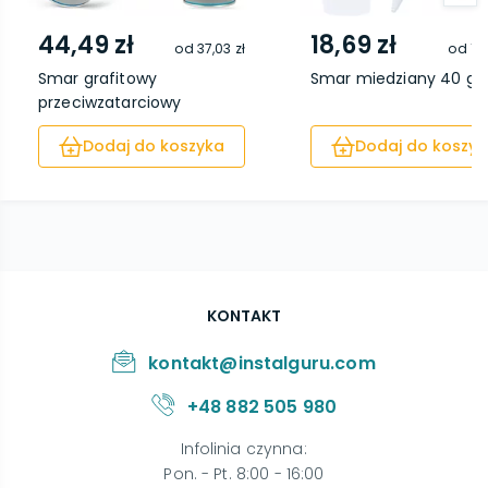
44,49 zł
18,69 zł
od
37,03 zł
od
14
Smar grafitowy
Smar miedziany 40 g
przeciwzatarciowy
DUOSPRA...
Dodaj do koszyka
Dodaj do koszyk
KONTAKT
kontakt@instalguru.com
+48 882 505 980
Infolinia czynna
:
Pon. - Pt. 8:00 - 16:00