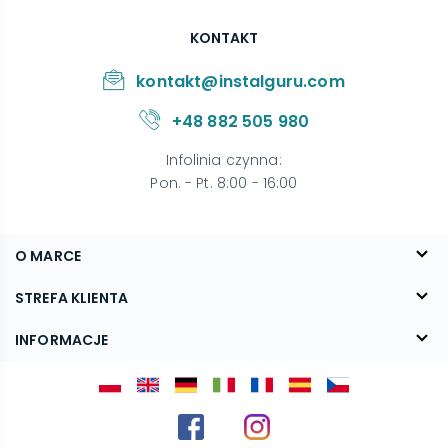
KONTAKT
kontakt@instalguru.com
+48 882 505 980
Infolinia czynna
:
Pon. - Pt. 8:00 - 16:00
O MARCE
O nas
STREFA KLIENTA
Blog
FAQ
INFORMACJE
Kontakt
Dostawa
Regulamin
Reklamacje i zwroty
Polityka prywatności