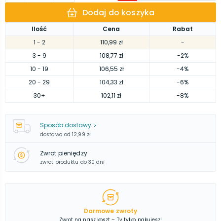
Dodaj do koszyka
Ilość
Cena
Rabat
1
- 2
110,99 zł
-
3
- 9
108,77 zł
-2%
10
- 19
106,55 zł
-4%
20
- 29
104,33 zł
-6%
30
+
102,11 zł
-8%
Sposób dostawy
dostawa od
12,99 zł
Zwrot pieniędzy
zwrot produktu do 30 dni
Darmowe zwroty
Zwrot na nasz koszt – Ty tylko pakujesz!