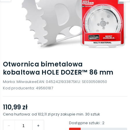
Otwornica bimetalowa
kobaltowa HOLE DOZER™ 86 mm
Marka:
Milwaukee
EAN:
045242193387
SKU:
SE030508050
Kod producenta:
49560187
110,99 zł
Cena hurtowa: od
102,11 zł
przy zakupie min.
30
sztuk
Dostępne sztuki
: 2