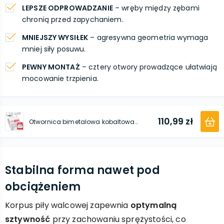
LEPSZE ODPROWADZANIE
– wręby między zębami
chronią przed zapychaniem.
MNIEJSZY WYSIŁEK
– agresywna geometria wymaga
mniej siły posuwu.
PEWNY MONTAŻ
– cztery otwory prowadzące ułatwiają
mocowanie trzpienia.
110,99 zł
Otwornica bimetalowa kobaltowa HOLE DOZER™ 86 mm
Stabilna forma nawet pod
obciążeniem
Korpus piły walcowej zapewnia
optymalną
sztywność
przy zachowaniu sprężystości, co