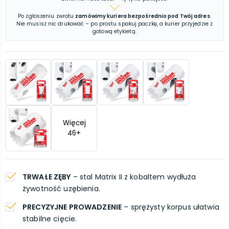
Po zgłoszeniu zwrotu
zamówimy kuriera bezpośrednio pod Twój adres
.
Nie musisz nic drukować – po prostu spakuj paczkę, a kurier przyjedzie z
gotową etykietą.
Więcej
46
+
TRWAŁE ZĘBY
– stal Matrix II z kobaltem wydłuża
żywotność uzębienia.
PRECYZYJNE PROWADZENIE
– sprężysty korpus ułatwia
stabilne cięcie.