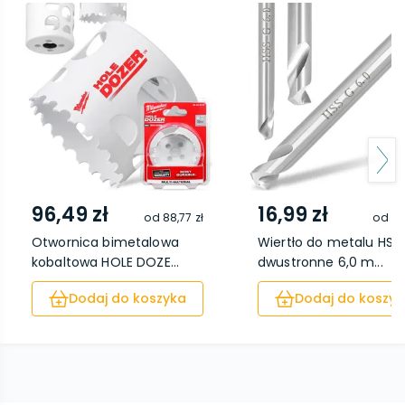
96,49 zł
16,99 zł
od
88,77 zł
od
15
Otwornica bimetalowa
Wiertło do metalu HSS
kobaltowa HOLE DOZE...
dwustronne 6,0 m...
Dodaj do koszyka
Dodaj do koszyk