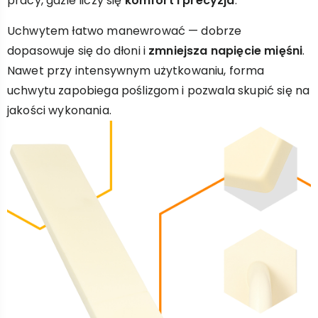
pracy, gdzie liczy się
komfort i precyzja
.
Uchwytem łatwo manewrować — dobrze
dopasowuje się do dłoni i
zmniejsza napięcie mięśni
.
Nawet przy intensywnym użytkowaniu, forma
uchwytu zapobiega poślizgom i pozwala skupić się na
jakości wykonania.