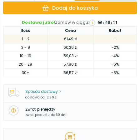
Dodaj do koszyka
Dostawa jutro!
Zamów w ciągu
:
00
:
48
:
10
Ilość
Cena
Rabat
1
- 2
61,49 zł
-
3
- 9
60,26 zł
-2%
10
- 19
59,03 zł
-4%
20
- 29
57,80 zł
-6%
30
+
56,57 zł
-8%
Sposób dostawy
dostawa od
12,99 zł
Zwrot pieniędzy
zwrot produktu do 30 dni