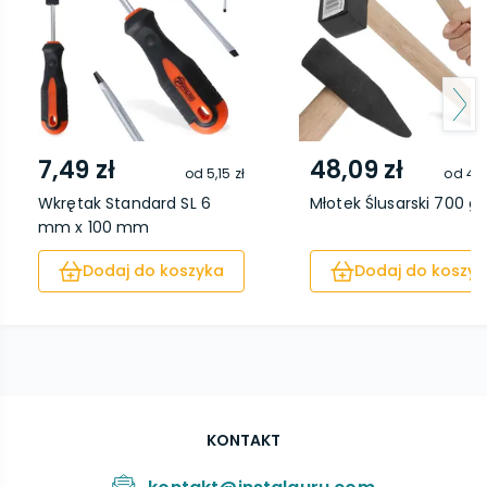
7,49 zł
48,09 zł
od
5,15 zł
od
40,
Wkrętak Standard SL 6
Młotek Ślusarski 700 g
mm x 100 mm
Dodaj do koszyka
Dodaj do koszyk
KONTAKT