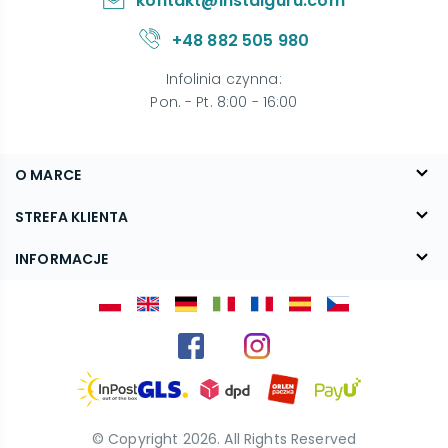
kontakt@instalguru.com
+48 882 505 980
Infolinia czynna
:
Pon. - Pt. 8:00 - 16:00
O MARCE
O nas
STREFA KLIENTA
Blog
FAQ
INFORMACJE
Kontakt
Dostawa
Regulamin
Reklamacje i zwroty
Polityka prywatności
Kariera
© Copyright
2026
. All Rights Reserved