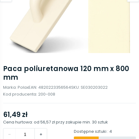
Paca poliuretanowa 120 mm x 800
mm
Marka:
Polax
EAN:
4820223356564
SKU:
SE030203022
Kod producenta:
200-008
61,49 zł
Cena hurtowa: od
56,57 zł
przy zakupie min.
30
sztuk
Dostępne sztuki
: 4