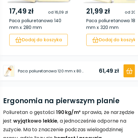
17,49 zł
21,99 zł
od
16,09 zł
od
20,2
Paca poliuretanowa 140
Paca poliuretanowa 18
mm x 280 mm
mm x 320 mm
Dodaj do koszyka
Dodaj do koszyk
61,49 zł
Paca poliuretanowa 120 mm x 800 mm
Ergonomia na pierwszym planie
Poliuretan o gęstości
190 kg/m³
sprawia, że narzędzie
jest
wyjątkowo lekkie
, a jednocześnie odporne na
zużycie. Ma to znaczenie podczas wielogodzinnej