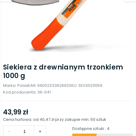
Siekiera z drewnianym trzonkiem
1000 g
Marka:
Polax
EAN:
6900223362692
SKU:
SE030211059
Kod producenta:
36-041
43,99 zł
Cena hurtowa: od
40,47 zł
przy zakupie min.
50
sztuk
Dostępne sztuki
: 4