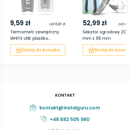
9,59 zł
52,99 zł
od
6,81 zł
od
48,
Termometr zewnętrzny
Sekator ogrodowy 200
WHITE LINE plastiko...
mm x 65 mm
Dodaj do koszyka
Dodaj do koszyk
KONTAKT
kontakt@instalguru.com
+48 882 505 980