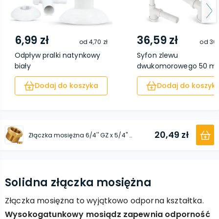
6,99 zł
36,59 zł
od
4,70 zł
od
30,
Odpływ pralki natynkowy
Syfon zlewu
biały
dwukomorowego 50 
plastik ...
Dodaj do koszyka
Dodaj do koszyk
20,49 zł
Złączka mosiężna 6/4'' GZ x 5/4'' GW
Solidna złączka mosiężna
Złączka mosiężna to wyjątkowo odporna kształtka.
Wysokogatunkowy mosiądz zapewnia odporność