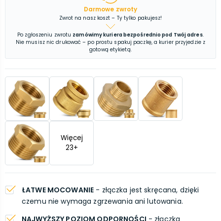
Darmowe zwroty
Zwrot na nasz koszt – Ty tylko pakujesz!
Po zgłoszeniu zwrotu
zamówimy kuriera bezpośrednio pod Twój adres
.
Nie musisz nic drukować – po prostu spakuj paczkę, a kurier przyjedzie z
gotową etykietą.
Więcej
23
+
ŁATWE MOCOWANIE
- złączka jest skręcana, dzięki
czemu nie wymaga zgrzewania ani lutowania.
NAJWYŻSZY POZIOM ODPORNOŚCI
- złączka