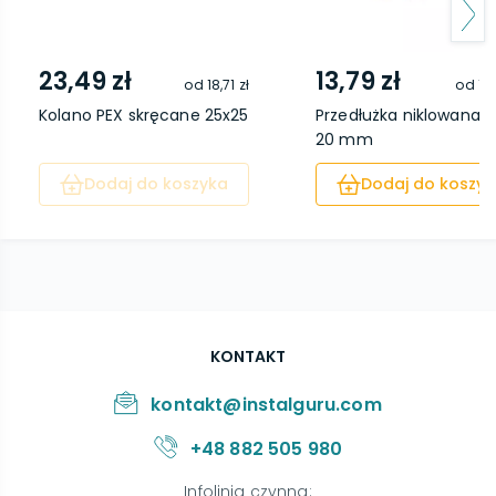
23,49 zł
13,79 zł
od
18,71 zł
od
10
Kolano PEX skręcane 25x25
Przedłużka niklowana 3
20 mm
Dodaj do koszyka
Dodaj do koszyk
KONTAKT
kontakt@instalguru.com
+48 882 505 980
Infolinia czynna
: