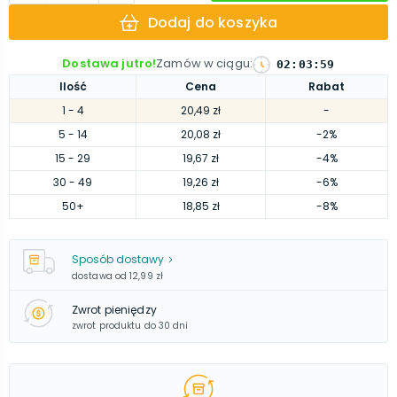
Dodaj do koszyka
Dostawa jutro!
Zamów w ciągu
:
02
:
03
:
58
Ilość
Cena
Rabat
1
- 4
20,49 zł
-
5
- 14
20,08 zł
-2%
15
- 29
19,67 zł
-4%
30
- 49
19,26 zł
-6%
50
+
18,85 zł
-8%
Sposób dostawy
dostawa od
12,99 zł
Zwrot pieniędzy
zwrot produktu do 30 dni