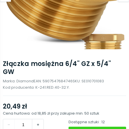
Złączka mosiężna 6/4'' GZ x 5/4''
GW
Marka:
Diamond
EAN:
5907547684746
SKU:
SE010701083
Kod producenta:
K-241.RED.40-32.Y.
20,49 zł
Cena hurtowa: od
18,85 zł
przy zakupie min.
50
sztuk
Dostępne sztuki
: 12