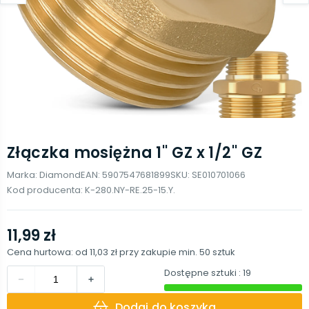
Złączka mosiężna 1'' GZ x 1/2'' GZ
Marka:
Diamond
EAN:
5907547681899
SKU:
SE010701066
Kod producenta:
K-280.NY-RE.25-15.Y.
11,99 zł
Cena hurtowa: od
11,03 zł
przy zakupie min.
50
sztuk
Dostępne sztuki
: 19
Dodaj do koszyka