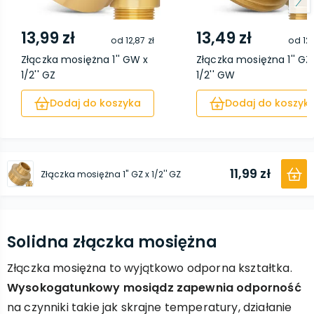
13,99 zł
13,49 zł
od
12,87 zł
od
12,
Złączka mosiężna 1'' GW x
Złączka mosiężna 1'' GZ
1/2'' GZ
1/2'' GW
Dodaj do koszyka
Dodaj do koszyk
11,99 zł
Złączka mosiężna 1'' GZ x 1/2'' GZ
Solidna złączka mosiężna
Złączka mosiężna to wyjątkowo odporna kształtka.
Wysokogatunkowy mosiądz zapewnia odporność
na czynniki takie jak skrajne temperatury, działanie