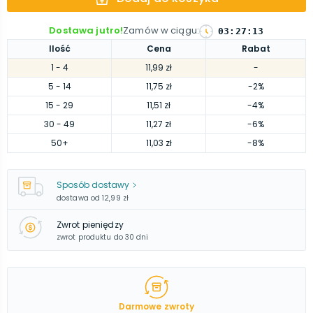
Dostawa jutro!
Zamów w ciągu
:
03
:
27
:
12
Ilość
Cena
Rabat
1
- 4
11,99 zł
-
5
- 14
11,75 zł
-2%
15
- 29
11,51 zł
-4%
30
- 49
11,27 zł
-6%
50
+
11,03 zł
-8%
Sposób dostawy
dostawa od
12,99 zł
Zwrot pieniędzy
zwrot produktu do 30 dni
Darmowe zwroty