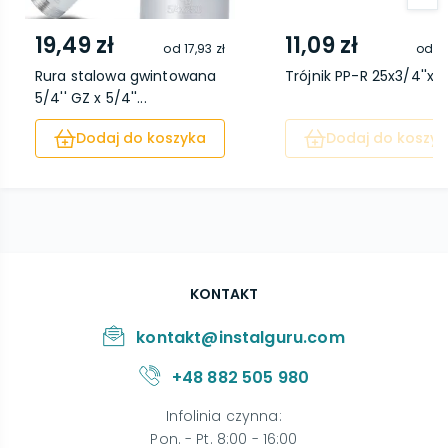
19,49 zł
11,09 zł
od
17,93 zł
od
8,
Rura stalowa gwintowana
Trójnik PP-R 25x3/4''x2
5/4'' GZ x 5/4''...
Dodaj do koszyka
Dodaj do koszyk
KONTAKT
kontakt@instalguru.com
+48 882 505 980
Infolinia czynna
:
Pon. - Pt. 8:00 - 16:00