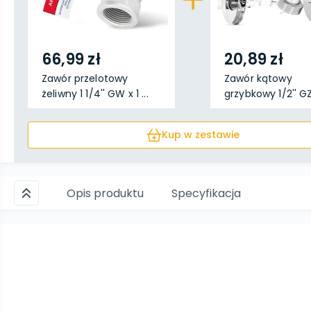
66,99 zł
20,89 zł
Zawór przelotowy
Zawór kątowy
żeliwny 1 1/4'' GW x 1 ...
grzybkowy 1/2'' GZ
3/4'' ...
Kup w zestawie
Opis produktu
Specyfikacja