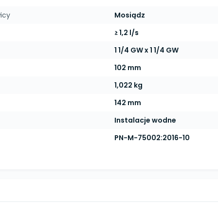
icy
Mosiądz
≥ 1,2 l/s
1 1/4 GW x 1 1/4 GW
102 mm
1,022 kg
142 mm
Instalacje wodne
PN-M-75002:2016-10