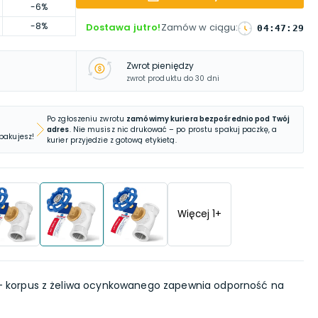
-6%
-8%
Dostawa jutro!
Zamów w ciągu
:
04
:
47
:
28
Zwrot pieniędzy
zwrot produktu do 30 dni
Po zgłoszeniu zwrotu
zamówimy kuriera bezpośrednio pod Twój
adres
. Nie musisz nic drukować – po prostu spakuj paczkę, a
 pakujesz!
kurier przyjedzie z gotową etykietą.
Więcej
1
+
 korpus z żeliwa ocynkowanego zapewnia odporność na