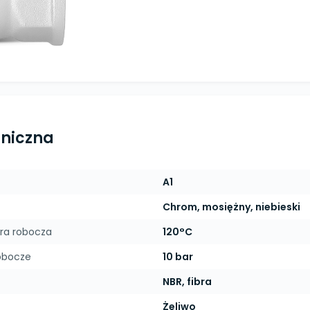
hniczna
A1
Chrom, mosiężny, niebieski
ra robocza
120°C
obocze
10 bar
NBR, fibra
Żeliwo