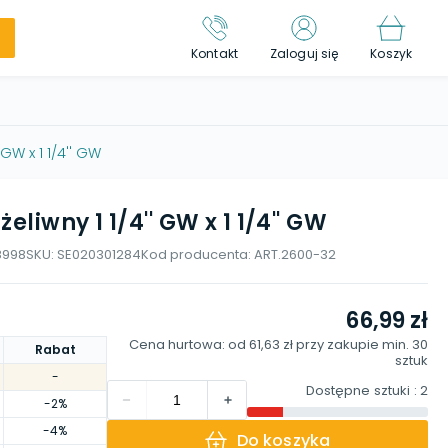
Kontakt
Zaloguj się
Koszyk
 GW x 1 1/4'' GW
eliwny 1 1/4'' GW x 1 1/4'' GW
8998
SKU:
SE020301284
Kod producenta:
ART.2600-32
66,99 zł
Cena hurtowa: od
61,63 zł
przy zakupie min.
30
Rabat
sztuk
-
Dostępne sztuki
: 2
-2%
-4%
Do koszyka