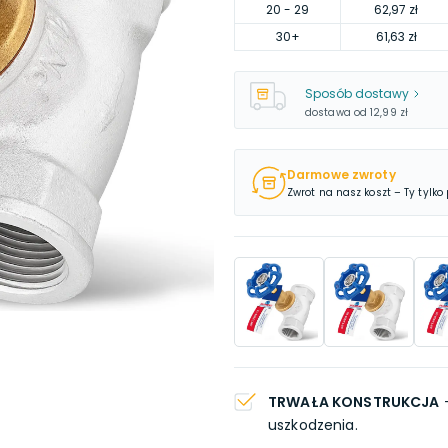
20
- 29
62,97 zł
30
+
61,63 zł
Sposób dostawy
dostawa od
12,99 zł
Darmowe zwroty
Zwrot na nasz koszt – Ty tylko
TRWAŁA KONSTRUKCJA
-
uszkodzenia.