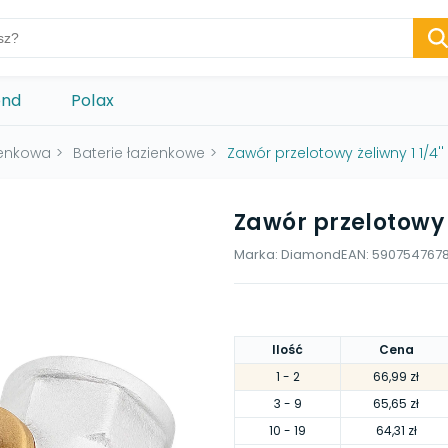
ond
Polax
ienkowa
>
Baterie łazienkowe
>
Zawór przelotowy żeliwny 1 1/4''
Zawór przelotowy ż
Marka:
Diamond
EAN:
590754767
Ilość
Cena
1
- 2
66,99 zł
3
- 9
65,65 zł
10
- 19
64,31 zł