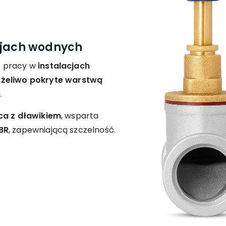
cjach wodnych
o pracy w
instalacjach
o
żeliwo pokryte warstwą
.
ca z dławikiem
, wsparta
BR
, zapewniającą szczelność.