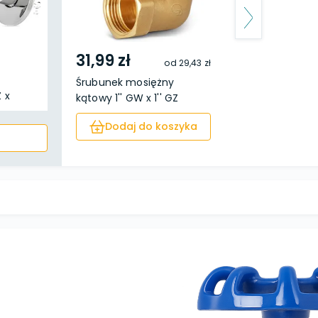
31,99 zł
od
29,43 zł
Śrubunek mosiężny
 x
kątowy 1'' GW x 1'' GZ
Dodaj do koszyka