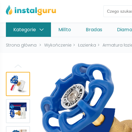
Kategorie
Millto
Bradas
Diam
Strona główna
>
Wykończenie
>
Łazienka
>
Armatura łaz