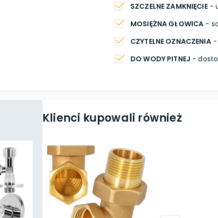
SZCZELNE ZAMKNIĘCIE
- 
MOSIĘŻNA GŁOWICA
- so
CZYTELNE OZNACZENIA
- 
DO WODY PITNEJ
- dosto
Klienci kupowali również