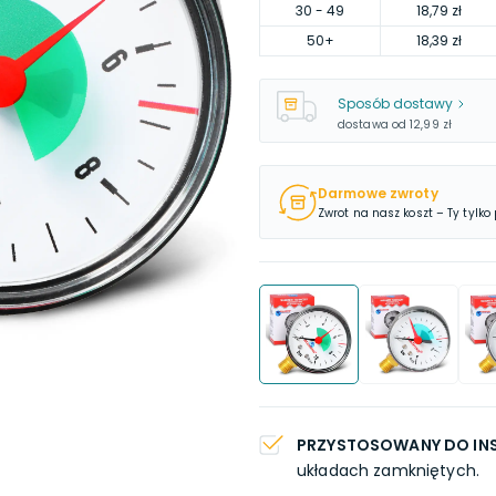
30
- 49
18,79 zł
50
+
18,39 zł
Sposób dostawy
dostawa od
12,99 zł
Darmowe zwroty
Zwrot na nasz koszt – Ty tylko
PRZYSTOSOWANY DO INS
układach zamkniętych.