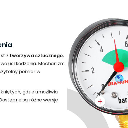
enia
st z
tworzywa sztucznego
,
powe uszkodzenia. Mechanizm
zytelny pomiar w
kniętych, gdzie umożliwia
Dostępne są różne wersje