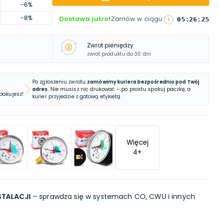
-6%
-8%
Dostawa jutro!
Zamów w ciągu
:
05
:
26
:
24
Zwrot pieniędzy
zwrot produktu do 30 dni
Po zgłoszeniu zwrotu
zamówimy kuriera bezpośrednio pod Twój
adres
. Nie musisz nic drukować – po prostu spakuj paczkę, a
 pakujesz!
kurier przyjedzie z gotową etykietą.
Więcej
4
+
TALACJI
– sprawdza się w systemach CO, CWU i innych