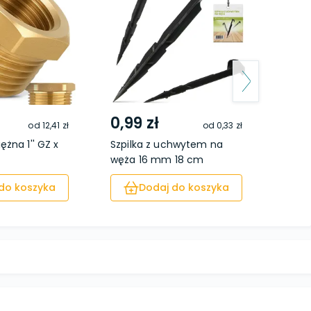
0,99 zł
21,3
od
12,41 zł
od
0,33 zł
ężna 1'' GZ x
Szpilka z uchwytem na
Zawór
węża 16 mm 18 cm
3/4" 
do koszyka
Dodaj do koszyka