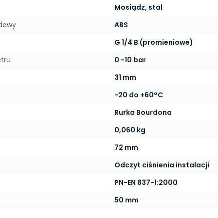
Mosiądz, stal
udowy
ABS
G 1/4 B (promieniowe)
tru
0 -10 bar
31 mm
-20 do +60°C
Rurka Bourdona
0,060 kg
72 mm
Odczyt ciśnienia instalacji
PN-EN 837-1:2000
50 mm