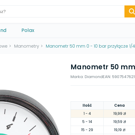
ond
Polax
rowe
>
Manometry
>
Manometr 50 mm 0 - 10 bar przyłącze 1/4
Manometr 50 mm 0 
Marka:
Diamond
EAN:
590754762
Ilość
Cena
1
- 4
19,99 zł
5
- 14
19,59 zł
15
- 29
19,19 zł