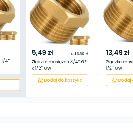
5,49 zł
13,49 zł
od
3,50 zł
1/4''
Złączka mosiężna 3/4'' GZ
Złączka mosi
x 1/2'' GW
1/2'' GW
Dodaj do koszyka
Dodaj 