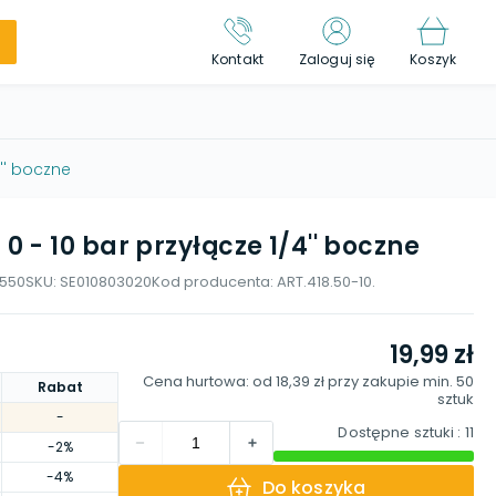
Kontakt
Zaloguj się
Koszyk
'' boczne
- 10 bar przyłącze 1/4'' boczne
1550
SKU:
SE010803020
Kod producenta:
ART.418.50-10.
19,99 zł
Cena hurtowa: od
18,39 zł
przy zakupie min.
50
Rabat
sztuk
-
Dostępne sztuki
: 11
-2%
-4%
Do koszyka