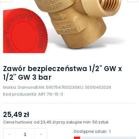
Zawór bezpieczeństwa 1/2'' GW x
1/2'' GW 3 bar
Marka:
Diamond
EAN:
5907547601231
SKU:
SE010402029
Kod producenta:
ART.710-15-3
25,49 zł
Cena hurtowa: od
23,45 zł
przy zakupie min.
50
sztuk
Dostępne sztuki
: 1