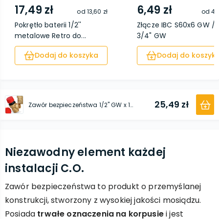
17,49 zł
6,49 zł
od
13,60 zł
od
4,
Pokrętło baterii 1/2''
Złącze IBC S60x6 GW /
metalowe Retro do...
3/4" GW
Dodaj do koszyka
Dodaj do koszyk
25,49 zł
Zawór bezpieczeństwa 1/2'' GW x 1/2'' GW 3 bar
Niezawodny element każdej
instalacji C.O.
Zawór bezpieczeństwa to produkt o przemyślanej
konstrukcji, stworzony z wysokiej jakości mosiądzu.
Posiada
trwałe oznaczenia na korpusie
i jest