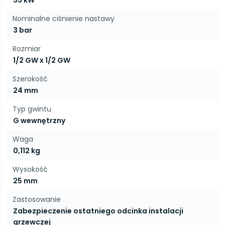
35 kW
Nominalne ciśnienie nastawy
3 bar
Rozmiar
1/2 GW x 1/2 GW
Szerokość
24 mm
Typ gwintu
G wewnętrzny
Waga
0,112 kg
Wysokość
25 mm
Zastosowanie
Zabezpieczenie ostatniego odcinka instalacji
grzewczej