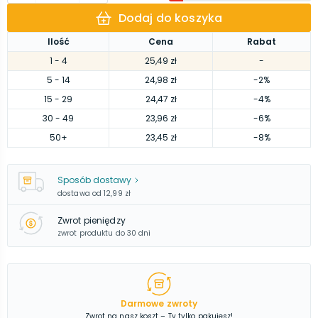
Dodaj do koszyka
Ilość
Cena
Rabat
1
- 4
25,49 zł
-
5
- 14
24,98 zł
-2%
15
- 29
24,47 zł
-4%
30
- 49
23,96 zł
-6%
50
+
23,45 zł
-8%
Sposób dostawy
dostawa od
12,99 zł
Zwrot pieniędzy
zwrot produktu do 30 dni
Darmowe zwroty
Zwrot na nasz koszt – Ty tylko pakujesz!