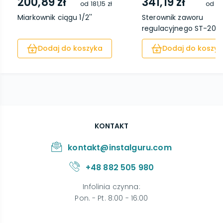
200,89 zł
341,19 zł
od
181,15 zł
od
311
Miarkownik ciągu 1/2''
Sterownik zaworu
regulacyjnego ST-20
Dodaj do koszyka
Dodaj do koszyk
KONTAKT
kontakt@instalguru.com
+48 882 505 980
Infolinia czynna
:
Pon. - Pt. 8:00 - 16:00