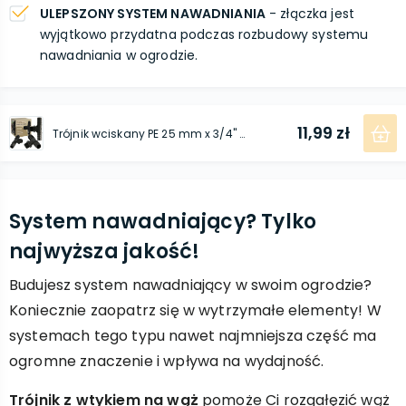
ULEPSZONY SYSTEM NAWADNIANIA
- złączka jest
wyjątkowo przydatna podczas rozbudowy systemu
nawadniania w ogrodzie.
11,99 zł
Trójnik wciskany PE 25 mm x 3/4'' GZ x 25 mm - 10 szt.
System nawadniający? Tylko
najwyższa jakość!
Budujesz system nawadniający w swoim ogrodzie?
Koniecznie zaopatrz się w wytrzymałe elementy! W
systemach tego typu nawet najmniejsza część ma
ogromne znaczenie i wpływa na wydajność.
Trójnik z wtykiem na wąż
pomoże Ci rozgałęzić wąż