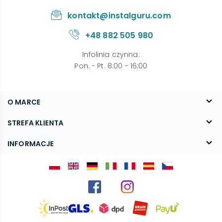
kontakt@instalguru.com
+48 882 505 980
Infolinia czynna
:
Pon. - Pt. 8:00 - 16:00
O MARCE
O nas
STREFA KLIENTA
Blog
FAQ
INFORMACJE
Kontakt
Dostawa
Regulamin
Reklamacje i zwroty
Polityka prywatności
Kariera