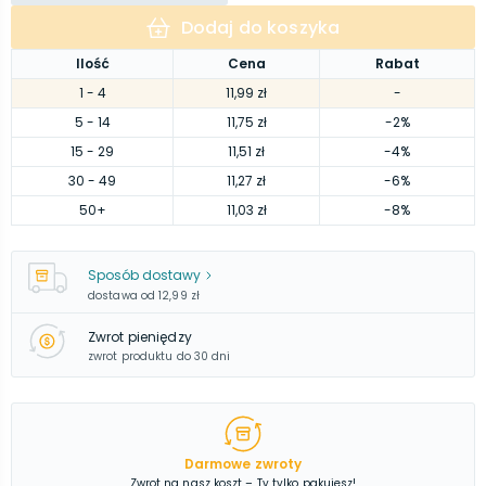
Dodaj do koszyka
Ilość
Cena
Rabat
1
- 4
11,99 zł
-
5
- 14
11,75 zł
-2%
15
- 29
11,51 zł
-4%
30
- 49
11,27 zł
-6%
50
+
11,03 zł
-8%
Sposób dostawy
dostawa od
12,99 zł
Zwrot pieniędzy
zwrot produktu do 30 dni
Darmowe zwroty
Zwrot na nasz koszt – Ty tylko pakujesz!