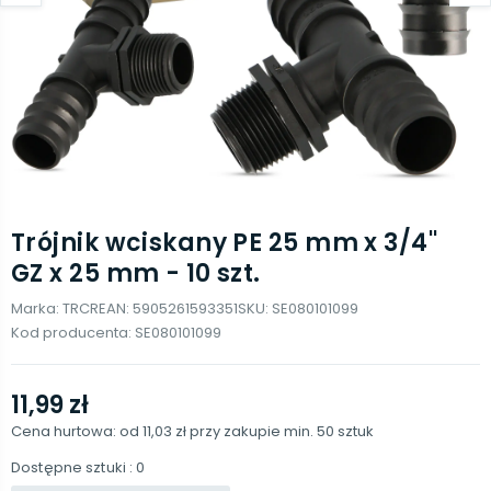
Trójnik wciskany PE 25 mm x 3/4''
GZ x 25 mm - 10 szt.
Marka:
TRCR
EAN:
5905261593351
SKU:
SE080101099
Kod producenta:
SE080101099
11,99 zł
Cena hurtowa: od
11,03 zł
przy zakupie min.
50
sztuk
Dostępne sztuki
: 0