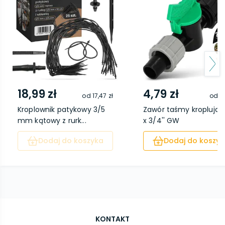
18,99 zł
4,79 zł
od
17,47 zł
od
2,
Kroplownik patykowy 3/5
Zawór taśmy kroplując
mm kątowy z rurk...
x 3/4'' GW
Dodaj do koszyka
Dodaj do koszyk
KONTAKT