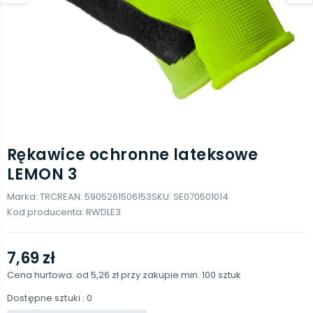
Rękawice ochronne lateksowe
LEMON 3
Marka:
TRCR
EAN:
5905261506153
SKU:
SE070501014
Kod producenta:
RWDLE3
7,69 zł
Cena hurtowa: od
5,26 zł
przy zakupie min.
100
sztuk
Dostępne sztuki
: 0