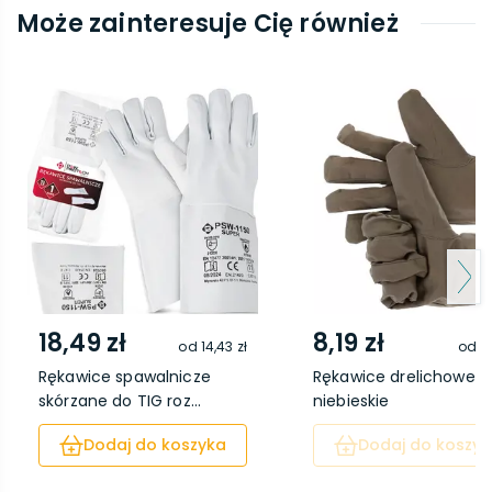
Może zainteresuje Cię również
18,49 zł
8,19 zł
od
14,43 zł
od
5,
Rękawice spawalnicze
Rękawice drelichowe
skórzane do TIG roz...
niebieskie
Dodaj do koszyka
Dodaj do koszyk