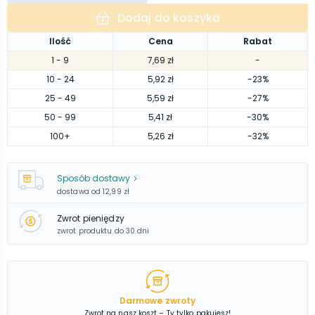
Dodaj do koszyka
Ilość
Cena
Rabat
1
- 9
7,69 zł
-
10
- 24
5,92 zł
-23%
25
- 49
5,59 zł
-27%
50
- 99
5,41 zł
-30%
100
+
5,26 zł
-32%
Sposób dostawy
dostawa od
12,99 zł
Zwrot pieniędzy
zwrot produktu do 30 dni
Darmowe zwroty
Zwrot na nasz koszt – Ty tylko pakujesz!