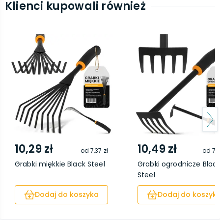
Klienci kupowali również
10,29 zł
10,49 zł
od
7,37 zł
od
7,
Grabki miękkie Black Steel
Grabki ogrodnicze Blac
Steel
Dodaj do koszyka
Dodaj do koszyk