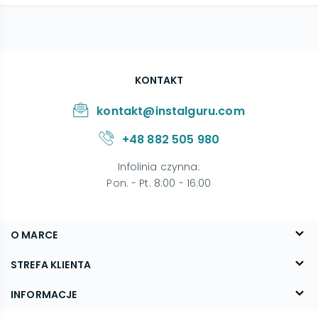
KONTAKT
kontakt@instalguru.com
+48 882 505 980
Infolinia czynna
:
Pon. - Pt. 8:00 - 16:00
O MARCE
O nas
STREFA KLIENTA
Blog
FAQ
INFORMACJE