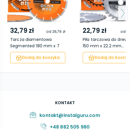
32,79 zł
22,79 zł
od
26,79 zł
od
18
Tarcza diamentowa
Piła tarczowa do drew
Segmented 180 mm x 7
150 mm x 22.2 mm...
m...
Dodaj do koszyka
Dodaj do koszyk
KONTAKT
kontakt@instalguru.com
+48 882 505 980