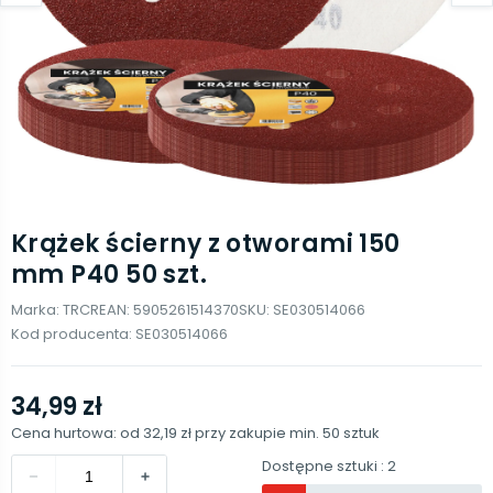
Krążek ścierny z otworami 150
mm P40 50 szt.
Marka:
TRCR
EAN:
5905261514370
SKU:
SE030514066
Kod producenta:
SE030514066
34,99 zł
Cena hurtowa: od
32,19 zł
przy zakupie min.
50
sztuk
Dostępne sztuki
: 2