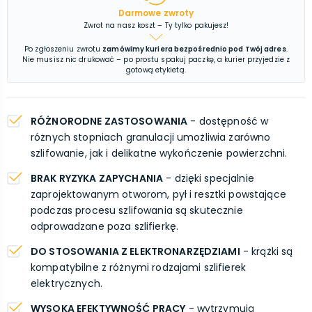
Darmowe zwroty
Zwrot na nasz koszt – Ty tylko pakujesz!
Po zgłoszeniu zwrotu
zamówimy kuriera bezpośrednio pod Twój adres
.
Nie musisz nic drukować – po prostu spakuj paczkę, a kurier przyjedzie z
gotową etykietą.
RÓŻNORODNE ZASTOSOWANIA
- dostępność w
różnych stopniach granulacji umożliwia zarówno
szlifowanie, jak i delikatne wykończenie powierzchni.
BRAK RYZYKA ZAPYCHANIA
- dzięki specjalnie
zaprojektowanym otworom, pył i resztki powstające
podczas procesu szlifowania są skutecznie
odprowadzane poza szlifierkę.
DO STOSOWANIA Z ELEKTRONARZĘDZIAMI
- krążki są
kompatybilne z różnymi rodzajami szlifierek
elektrycznych.
WYSOKA EFEKTYWNOŚĆ PRACY
- wytrzymują