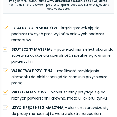
Po zgłoszeniu zwrotu
zamówimy kuriera bezpośrednio pod Twój adres
.
Nie musisz nic drukować – po prostu spakuj paczkę, a kurier przyjedzie z
gotową etykietą.
IDEALNY DO REMONTÓW
- krążki sprawdzają się
podczas różnych prac wykończeniowych podczas
remontów.
SKUTECZNY MATERIAŁ
- powierzchnia z elektrokorundu
zapewnia doskonałą ścieralność i idealne wyrównanie
powierzchni.
WARSTWA PRZYLEPNA
- możliwość przyklejenia
elementu do elektronarzędzia znacznie przyspiesza
pracę.
WIELOZADANIOWY
- papier ścierny przydaje się do
różnych powierzchni: drewna, metalu, lakieru, tynku.
UŻYCIE RĘCZNE I Z MASZYNĄ
- element sprawdza się
do pracy manualnej i użycia z elektronarzędziem.