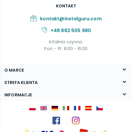
KONTAKT
kontakt@instalguru.com
+48 882 505 980
Infolinia czynna
:
Pon. - Pt. 8:00 - 16:00
O MARCE
O nas
STREFA KLIENTA
Blog
FAQ
INFORMACJE
Kontakt
Dostawa
Regulamin
Reklamacje i zwroty
Polityka prywatności
Kariera