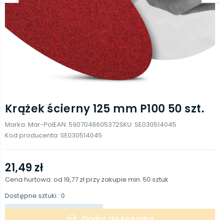
Krążek ścierny 125 mm P100 50 szt.
Marka:
Mar-Pol
EAN:
5907046605372
SKU:
SE030514045
Kod producenta:
SE030514045
21,49 zł
Cena hurtowa: od
19,77 zł
przy zakupie min.
50
sztuk
Dostępne sztuki
: 0
Dodaj do koszyka