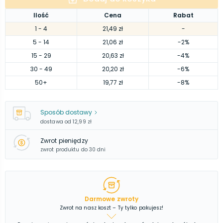
Ilość
Cena
Rabat
1
- 4
21,49 zł
-
5
- 14
21,06 zł
-2%
15
- 29
20,63 zł
-4%
30
- 49
20,20 zł
-6%
50
+
19,77 zł
-8%
Sposób dostawy
dostawa od
12,99 zł
Zwrot pieniędzy
zwrot produktu do 30 dni
Darmowe zwroty
Zwrot na nasz koszt – Ty tylko pakujesz!