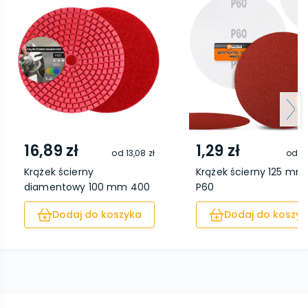
16,89 zł
1,29 zł
od
13,08 zł
od
0,
Krążek ścierny
Krążek ścierny 125 mm
diamentowy 100 mm 400
P60
Dodaj do koszyka
Dodaj do koszyk