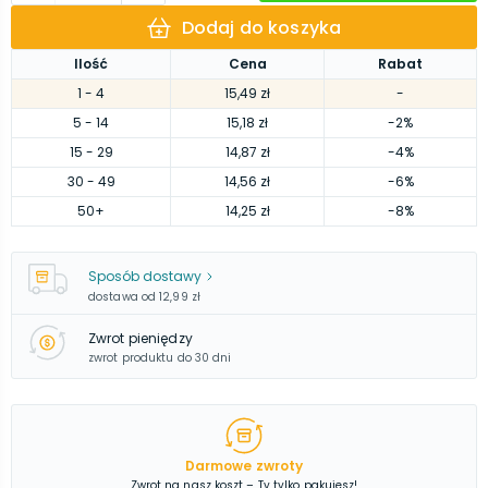
Dodaj do koszyka
Ilość
Cena
Rabat
1
- 4
15,49 zł
-
5
- 14
15,18 zł
-2%
15
- 29
14,87 zł
-4%
30
- 49
14,56 zł
-6%
50
+
14,25 zł
-8%
Sposób dostawy
dostawa od
12,99 zł
Zwrot pieniędzy
zwrot produktu do 30 dni
Darmowe zwroty
Zwrot na nasz koszt – Ty tylko pakujesz!