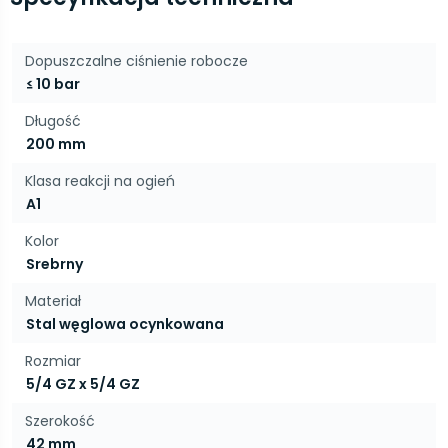
Dopuszczalne ciśnienie robocze
≤ 10 bar
Długość
200 mm
Klasa reakcji na ogień
A1
Kolor
Srebrny
Materiał
Stal węglowa ocynkowana
Rozmiar
5/4 GZ x 5/4 GZ
Szerokość
42 mm