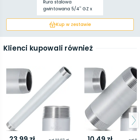
Rura stalowa
gwintowana 5/4'' GZ x
5/4''...
Kup w zestawie
Klienci kupowali również
23,99 zł
10,49 zł