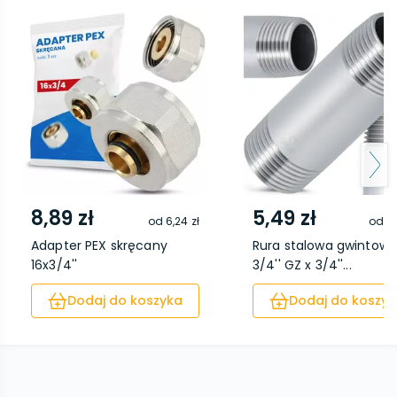
8,89 zł
5,49 zł
od
6,24 zł
od
5,
Adapter PEX skręcany
Rura stalowa gwintow
16x3/4''
3/4'' GZ x 3/4''...
Dodaj do koszyka
Dodaj do koszyk