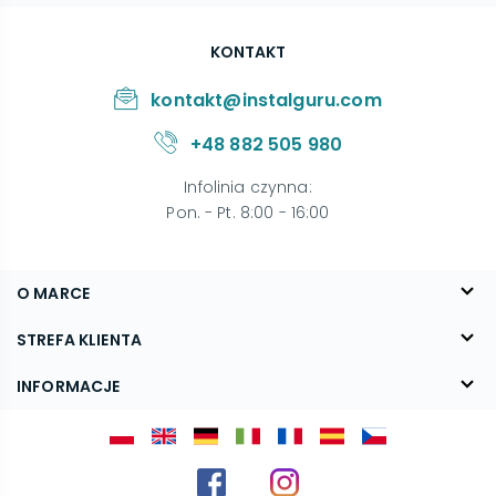
KONTAKT
kontakt@instalguru.com
+48 882 505 980
Infolinia czynna
:
Pon. - Pt. 8:00 - 16:00
O MARCE
O nas
STREFA KLIENTA
Blog
FAQ
INFORMACJE
Kontakt
Dostawa
Regulamin
Reklamacje i zwroty
Polityka prywatności