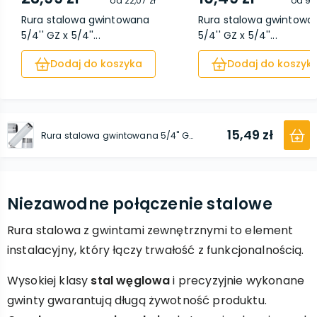
od
22,07 zł
od
9,6
Rura stalowa gwintowana
Rura stalowa gwintowa
5/4'' GZ x 5/4''...
5/4'' GZ x 5/4''...
Dodaj do koszyka
Dodaj do koszyk
15,49 zł
Rura stalowa gwintowana 5/4'' GZ x 5/4'' GZ 200 mm
Niezawodne połączenie stalowe
Rura stalowa z gwintami zewnętrznymi to element
instalacyjny, który łączy trwałość z funkcjonalnością.
Wysokiej klasy
stal węglowa
i precyzyjnie wykonane
gwinty gwarantują długą żywotność produktu.