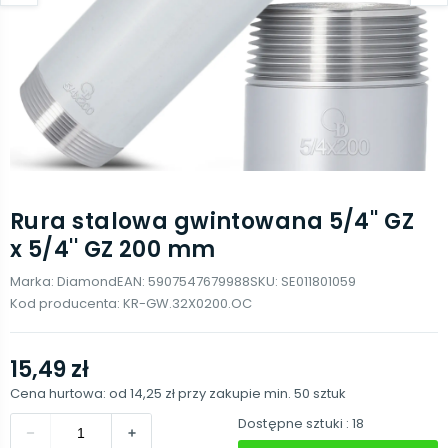
Rura stalowa gwintowana 5/4'' GZ
x 5/4'' GZ 200 mm
Marka:
Diamond
EAN:
5907547679988
SKU:
SE011801059
Kod producenta:
KR-GW.32X0200.OC
15,49 zł
Cena hurtowa: od
14,25 zł
przy zakupie min.
50
sztuk
Dostępne sztuki
: 18