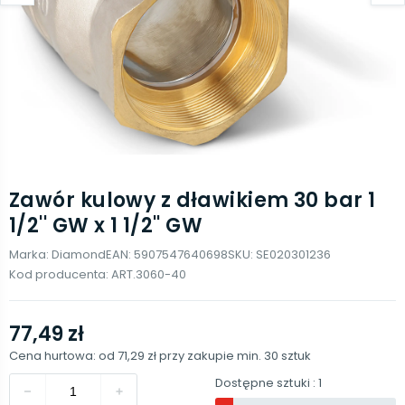
Zawór kulowy z dławikiem 30 bar 1
1/2'' GW x 1 1/2'' GW
Marka:
Diamond
EAN:
5907547640698
SKU:
SE020301236
Kod producenta:
ART.3060-40
77,49 zł
Cena hurtowa: od
71,29 zł
przy zakupie min.
30
sztuk
Dostępne sztuki
: 1