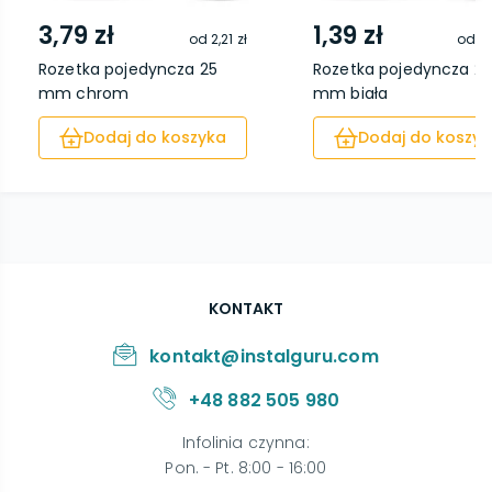
3,79 zł
1,39 zł
od
2,21 zł
od
0,
Rozetka pojedyncza 25
Rozetka pojedyncza 2
mm chrom
mm biała
Dodaj do koszyka
Dodaj do koszyk
KONTAKT
kontakt@instalguru.com
+48 882 505 980
Infolinia czynna
:
Pon. - Pt. 8:00 - 16:00