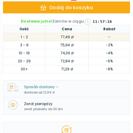
Dodaj do koszyka
Dostawa jutro!
Zamów w ciągu
:
11
:
57
:
15
Ilość
Cena
Rabat
1
- 2
77,49 zł
-
3
- 9
75,94 zł
-2%
10
- 19
74,39 zł
-4%
20
- 29
72,84 zł
-6%
30
+
71,29 zł
-8%
Sposób dostawy
dostawa od
12,99 zł
Zwrot pieniędzy
zwrot produktu do 30 dni