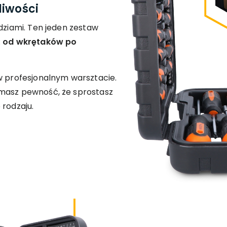
liwości
ędziami. Ten jeden zestaw
:
od wkrętaków po
w profesjonalnym warsztacie.
 masz pewność, że sprostasz
 rodzaju.