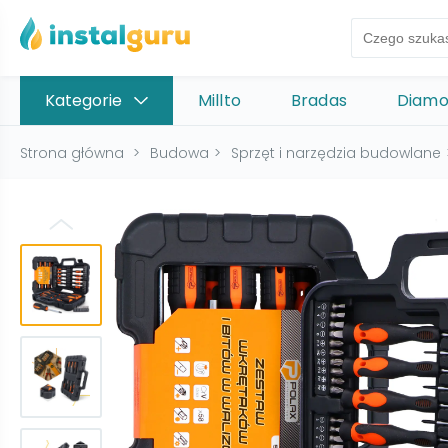
Kategorie
Millto
Bradas
Diam
Strona główna
>
Budowa
>
Sprzęt i narzędzia budowlane