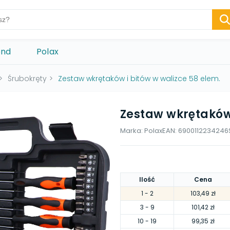
ond
Polax
>
Śrubokręty
>
Zestaw wkrętaków i bitów w walizce 58 elem.
Zestaw wkrętaków 
Marka:
Polax
EAN:
6900112234246
Ilość
Cena
1
- 2
103,49 zł
3
- 9
101,42 zł
10
- 19
99,35 zł