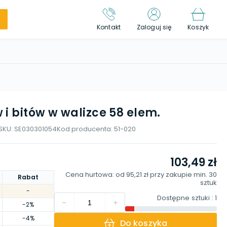
Kontakt
Zaloguj się
Koszyk
i bitów w walizce 58 elem.
SKU:
SE030301054
Kod producenta:
51-020
103,49 zł
Cena hurtowa: od
95,21 zł
przy zakupie min.
30
Rabat
sztuk
-
Dostępne sztuki
: 1
-2%
-4%
Do koszyka