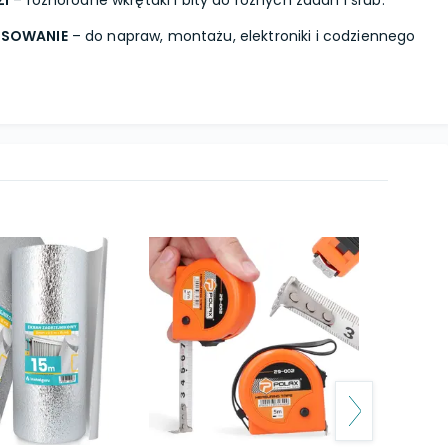
ZI
– różnorodne wkrętaki i bity do różnych zadań i śrub.
OSOWANIE
– do napraw, montażu, elektroniki i codziennego