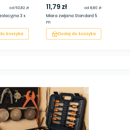
11,79 zł
46,
od
50,82 zł
od
8,80 zł
olacyjna 3 x
Miara zwijana Standard 5
Łom 
m
mm
do koszyka
Dodaj do koszyka