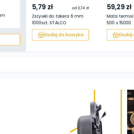
5,79 zł
59,29 zł
od
3,74 zł
 mm
Zszywki do takera 6 mm
Mata termoiz
1000szt. STALCO
500 x 15000
Dodaj do koszyka
Dodaj 