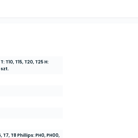
 3 T: T10, T15, T20, T25 H:
 szt.
6, T7, T8 Phillips: PH0, PH00,