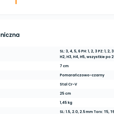
hniczna
SL: 3, 4, 5, 6 PH: 1, 2, 3 PZ: 1, 2,
H2, H3, H4, H5, wszystkie po 2
7 cm
Pomarańczowo-czarny
Stal Cr-V
25 cm
1,45 kg
SL: 1.5, 2.0, 2.5 mm Torx: T5, T