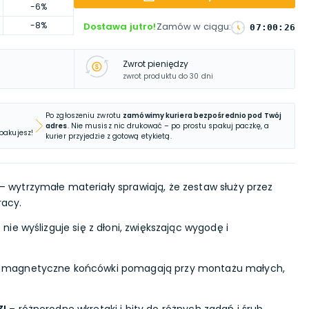
-6%
-8%
Dostawa jutro!
Zamów w ciągu
:
07
:
00
:
25
Zwrot pieniędzy
zwrot produktu do 30 dni
Po zgłoszeniu zwrotu
zamówimy kuriera bezpośrednio pod Twój
adres
. Nie musisz nic drukować – po prostu spakuj paczkę, a
 pakujesz!
kurier przyjedzie z gotową etykietą.
– wytrzymałe materiały sprawiają, że zestaw służy przez
racy.
 nie wyślizguje się z dłoni, zwiększając wygodę i
 magnetyczne końcówki pomagają przy montażu małych,