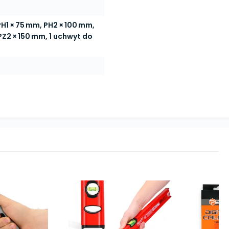
 PH1 × 75 mm, PH2 × 100 mm,
PZ2 × 150 mm, 1 uchwyt do