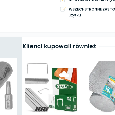
SZEROKI WYBÓR NARZĘD
WSZECHSTRONNE ZAST
użytku.
Klienci kupowali również