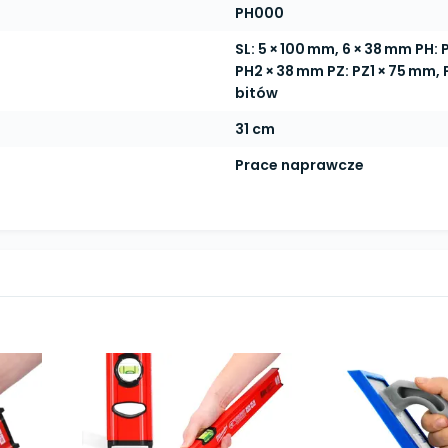
PH000
SL: 5 × 100 mm, 6 × 38 mm PH:
PH2 × 38 mm PZ: PZ1 × 75 mm, 
bitów
31 cm
Prace naprawcze