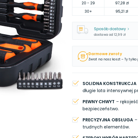
20
- 29
97,28 zł
30
+
95,21 zł
Sposób dostawy
dostawa od
12,99 zł
Darmowe zwroty
Zwrot na nasz koszt – Ty tylko
SOLIDNA KONSTRUKCJA
długie lata intensywnej p
PEWNY CHWYT
– rękojeść
bezpieczeństwo.
PRECYZYJNA OBSŁUGA
–
trudnych elementów.