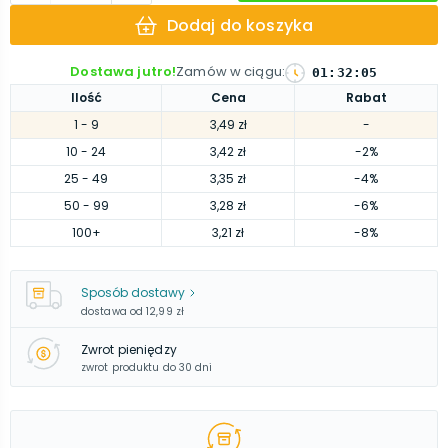
Dodaj do koszyka
Dostawa jutro!
Zamów w ciągu
:
01
:
32
:
04
Ilość
Cena
Rabat
1
- 9
3,49 zł
-
10
- 24
3,42 zł
-2%
25
- 49
3,35 zł
-4%
50
- 99
3,28 zł
-6%
100
+
3,21 zł
-8%
Sposób dostawy
dostawa od
12,99 zł
Zwrot pieniędzy
zwrot produktu do 30 dni