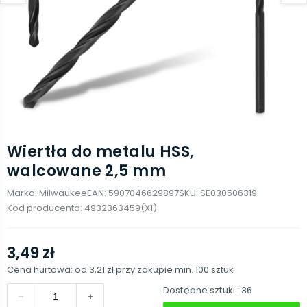
Wiertła do metalu HSS,
walcowane 2,5 mm
Marka:
Milwaukee
EAN:
5907046629897
SKU:
SE030506319
Kod producenta:
4932363459(X1)
3,49 zł
Cena hurtowa: od
3,21 zł
przy zakupie min.
100
sztuk
Dostępne sztuki
: 36