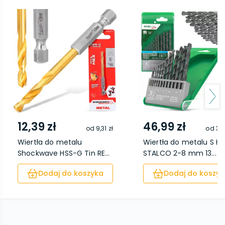
12,39 zł
46,99 zł
od
9,31 zł
od
39,
Wiertła do metalu
Wiertła do metalu S HS
Shockwave HSS-G Tin RE...
STALCO 2-8 mm 13...
Dodaj do koszyka
Dodaj do koszyk