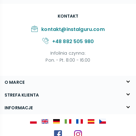
KONTAKT
kontakt@instalguru.com
+48 882 505 980
Infolinia czynna
:
Pon. - Pt. 8:00 - 16:00
O MARCE
O nas
STREFA KLIENTA
Blog
FAQ
INFORMACJE
Kontakt
Dostawa
Regulamin
Reklamacje i zwroty
Polityka prywatności