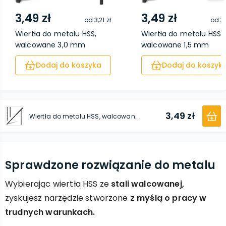
3,49 zł
3,49 zł
od
3,21 zł
od
3,
Wiertła do metalu HSS,
Wiertła do metalu HSS,
walcowane 3,0 mm
walcowane 1,5 mm
Dodaj do koszyka
Dodaj do koszyk
3,49 zł
Wiertła do metalu HSS, walcowane 2,5 mm
Sprawdzone rozwiązanie do metalu
Wybierając wiertła HSS ze
stali walcowanej,
zyskujesz narzędzie stworzone
z myślą o pracy w
trudnych warunkach.