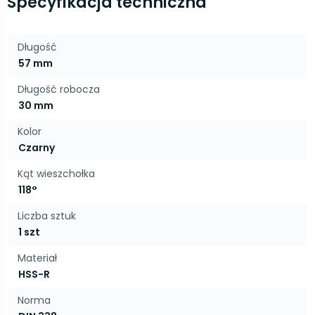
Specyfikacja techniczna
Długość
57 mm
Długość robocza
30 mm
Kolor
Czarny
Kąt wieszchołka
118°
Liczba sztuk
1 szt
Materiał
HSS-R
Norma