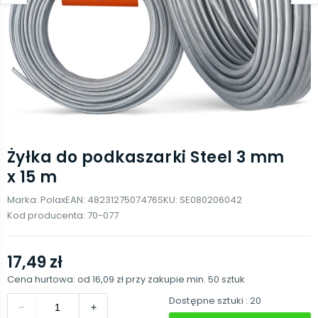
Żyłka do podkaszarki Steel 3 mm
x 15 m
Marka:
Polax
EAN:
4823127507476
SKU:
SE080206042
Kod producenta:
70-077
17,49 zł
Cena hurtowa: od
16,09 zł
przy zakupie min.
50
sztuk
Dostępne sztuki
: 20