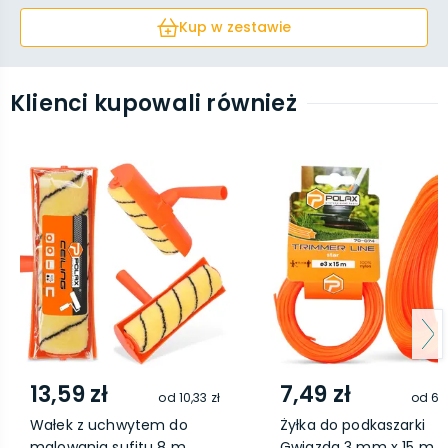
Kup w zestawie
Klienci kupowali również
13,59 zł
7,49 zł
od
10,33 zł
od
6,8
Wałek z uchwytem do
Żyłka do podkaszarki
malowania sufitu 8 m...
Gwiazda 3 mm x 15 m