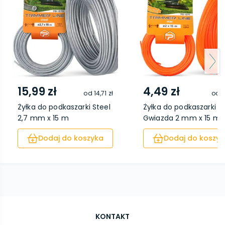
15,99 zł
4,49 zł
od
14,71 zł
od
4
Żyłka do podkaszarki Steel
Żyłka do podkaszarki
2,7 mm x 15 m
Gwiazda 2 mm x 15 m
Dodaj do koszyka
Dodaj do koszyk
KONTAKT