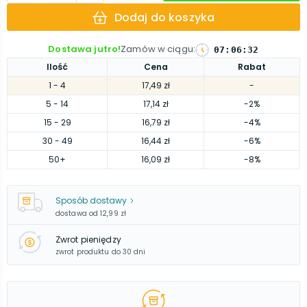
Dodaj do koszyka
Dostawa jutro!
Zamów w ciągu
:
07
:
06
:
31
Ilość
Cena
Rabat
1
- 4
17,49 zł
-
5
- 14
17,14 zł
-2%
15
- 29
16,79 zł
-4%
30
- 49
16,44 zł
-6%
50
+
16,09 zł
-8%
Sposób dostawy
dostawa od
12,99 zł
Zwrot pieniędzy
zwrot produktu do 30 dni