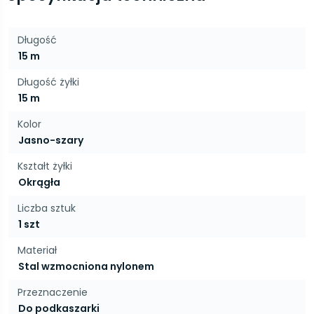
Długość
15 m
Długość żyłki
15 m
Kolor
Jasno-szary
Kształt żyłki
Okrągła
Liczba sztuk
1 szt
Materiał
Stal wzmocniona nylonem
Przeznaczenie
Do podkaszarki