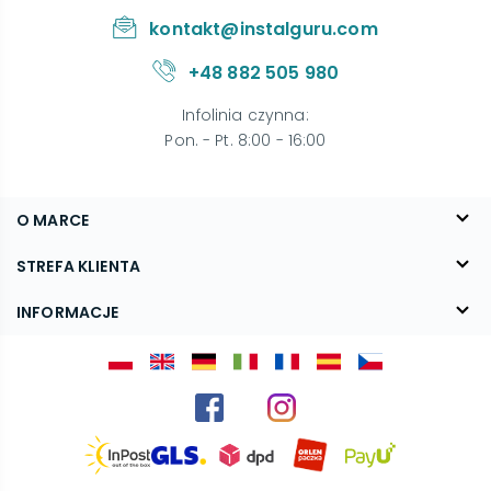
kontakt@instalguru.com
+48 882 505 980
Infolinia czynna
:
Pon. - Pt. 8:00 - 16:00
O MARCE
O nas
STREFA KLIENTA
Blog
FAQ
INFORMACJE
Kontakt
Dostawa
Regulamin
Reklamacje i zwroty
Polityka prywatności
Kariera