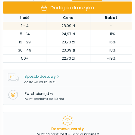
Dodaj do koszyka
Ilość
Cena
Rabat
1
- 4
28,09 zł
-
5
- 14
24,97 zł
-11%
15
- 29
23,70 zł
-16%
30
- 49
23,09 zł
-18%
50
+
22,70 zł
-19%
Sposób dostawy
dostawa od
12,99 zł
Zwrot pieniędzy
zwrot produktu do 30 dni
Darmowe zwroty
Zwrot na nasz koszt – Ty tylko pakujesz!