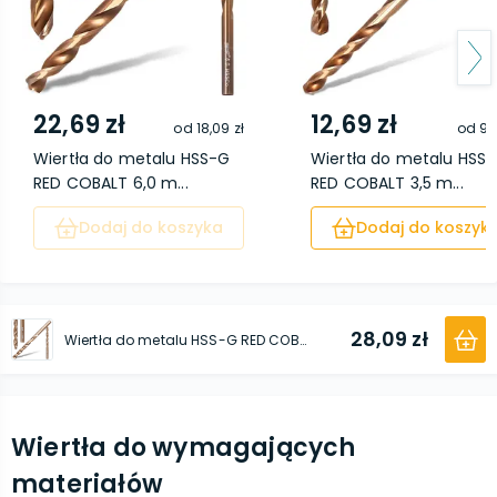
22,69 zł
12,69 zł
od
18,09 zł
od
9,
Wiertła do metalu HSS-G
Wiertła do metalu HSS
RED COBALT 6,0 m...
RED COBALT 3,5 m...
Dodaj do koszyka
Dodaj do koszyk
28,09 zł
Wiertła do metalu HSS-G RED COBALT 7,0 mm
Wiertła do wymagających
materiałów