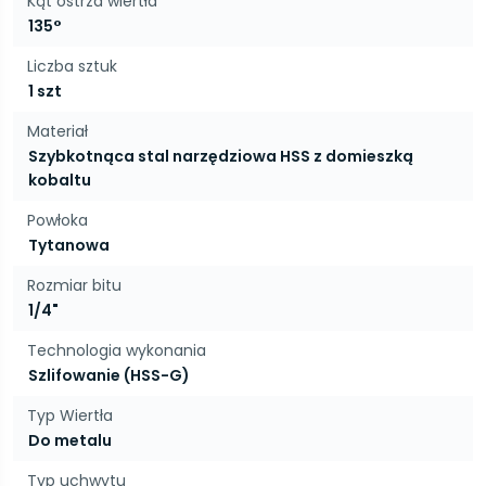
Kąt ostrza wiertła
135°
Liczba sztuk
1 szt
Materiał
Szybkotnąca stal narzędziowa HSS z domieszką
kobaltu
Powłoka
Tytanowa
Rozmiar bitu
1/4"
Technologia wykonania
Szlifowanie (HSS-G)
Typ Wiertła
Do metalu
Typ uchwytu