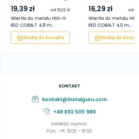
19,39 zł
16,29 zł
od
15,22 zł
od
12
Wiertła do metalu HSS-G
Wiertła do metalu HSS
RED COBALT 4,8 m...
RED COBALT 4,5 m...
Dodaj do koszyka
Dodaj do koszyk
KONTAKT
kontakt@instalguru.com
+48 882 505 980
Infolinia czynna
:
Pon. - Pt. 8:00 - 16:00