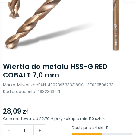
Wiertła do metalu HSS-G RED
COBALT 7,0 mm
Marka:
Milwaukee
EAN:
4002395333318
SKU:
SE030506233
Kod producenta:
4932363271
28,09 zł
Cena hurtowa: od
22,70 zł
przy zakupie min.
50
sztuk
Dostępne sztuki
: 5