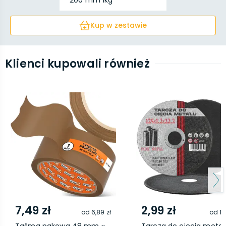
200 mm 1kg
Kup w zestawie
Klienci kupowali również
7,49 zł
2,99 zł
od
6,89 zł
od
1,