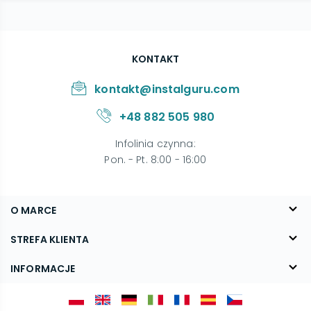
KONTAKT
kontakt@instalguru.com
+48 882 505 980
Infolinia czynna
:
Pon. - Pt. 8:00 - 16:00
O MARCE
O nas
STREFA KLIENTA
Blog
FAQ
INFORMACJE
Kontakt
Dostawa
Regulamin