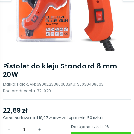
Pistolet do kleju Standard 8 mm
20W
Marka:
Polax
EAN:
6900223360063
SKU:
SE030408003
Kod producenta:
32-020
22,69 zł
Cena hurtowa: od
18,07 zł
przy zakupie min.
50
sztuk
Dostępne sztuki
: 16