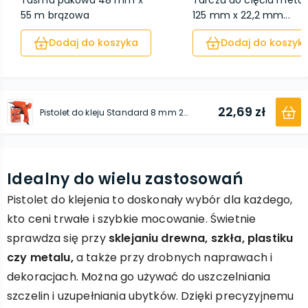
Taśma pakowa 48 mm х
Tarcza do cięcia metal
55 m brązowa
125 mm x 22,2 mm...
Dodaj do koszyka
Dodaj do koszyk
22,69 zł
Pistolet do kleju Standard 8 mm 20W
Idealny do wielu zastosowań
Pistolet do klejenia to doskonały wybór dla każdego,
kto ceni trwałe i szybkie mocowanie. Świetnie
sprawdza się przy
sklejaniu drewna, szkła, plastiku
czy metalu,
a także przy drobnych naprawach i
dekoracjach. Można go używać do uszczelniania
szczelin i uzupełniania ubytków. Dzięki precyzyjnemu