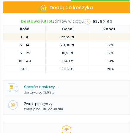
Dodaj do koszyka
Dostawa jutro!
Zamów w ciągu
:
01
:
59
:
02
Ilość
Cena
Rabat
1
- 4
22,69 zł
-
5
- 14
20,00 zł
-12%
15
- 29
18,91 zł
-17%
30
- 49
18,40 zł
-19%
50
+
18,07 zł
-20%
Sposób dostawy
dostawa od
12,99 zł
Zwrot pieniędzy
zwrot produktu do 30 dni