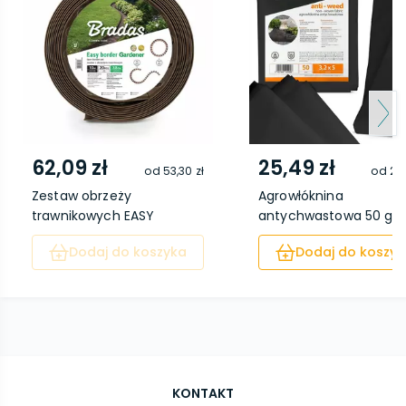
62,09 zł
25,49 zł
od
53,30 zł
od
23,
Zestaw obrzeży
Agrowłóknina
trawnikowych EASY
antychwastowa 50 g/
BORDER ...
3,2 x...
Dodaj do koszyka
Dodaj do koszyk
KONTAKT