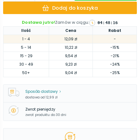
Dodaj do koszyka
Dostawa jutro!
Zamów w ciągu
:
04
:
48
:
14
Ilość
Cena
Rabat
1
- 4
12,09 zł
-
5
- 14
10,22 zł
-15%
15
- 29
9,54 zł
-21%
30
- 49
9,23 zł
-24%
50
+
9,04 zł
-25%
Sposób dostawy
dostawa od
12,99 zł
Zwrot pieniędzy
zwrot produktu do 30 dni