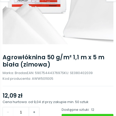
Agrowłóknina 50 g/m² 1,1 m x 5 m
biała (zimowa)
Marka:
Bradas
EAN:
5907544437697
SKU:
SE080402039
Kod producenta:
AWW5011005
12,09 zł
Cena hurtowa: od
9,04 zł
przy zakupie min.
50
sztuk
Dostępne sztuki
: 12