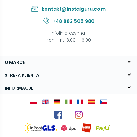
kontakt@instalguru.com
+48 882 505 980
Infolinia czynna
:
Pon. - Pt. 8:00 - 16:00
O MARCE
O nas
STREFA KLIENTA
Blog
FAQ
INFORMACJE
Kontakt
Dostawa
Regulamin
Reklamacje i zwroty
Polityka prywatności
Kariera