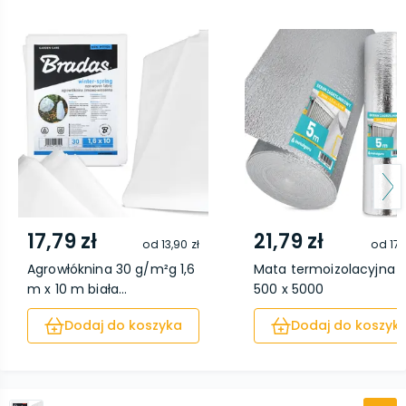
17,79 zł
21,79 zł
od
13,90 zł
od
17,
Agrowłóknina 30 g/m²g 1,6
Mata termoizolacyjna 3
m x 10 m biała...
500 x 5000
Dodaj do koszyka
Dodaj do koszyk