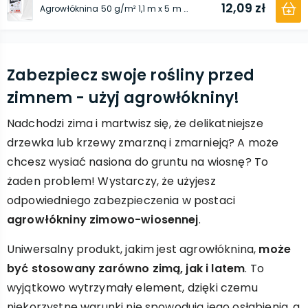
12,09 zł
Agrowłóknina 50 g/m² 1,1 m x 5 m biała (zimowa)
Zabezpiecz swoje rośliny przed
zimnem - użyj agrowłókniny!
Nadchodzi zima i martwisz się, że delikatniejsze
drzewka lub krzewy zmarzną i zmarnieją? A może
chcesz wysiać nasiona do gruntu na wiosnę? To
żaden problem! Wystarczy, że użyjesz
odpowiedniego zabezpieczenia w postaci
agrowłókniny zimowo-wiosennej
.
Uniwersalny produkt, jakim jest agrowłóknina,
może
być stosowany zarówno zimą, jak i latem
. To
wyjątkowo wytrzymały element, dzięki czemu
niekorzystne warunki nie spowodują jego osłabienia, a