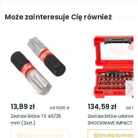
Może zainteresuje Cię również
13,89 zł
134,59 zł
od
10,56 zł
od
118
Zestaw bitów TX 40/25
Zestaw bitów udarowy
mm (2szt.)
SHOCKWAVE IMPACT ...
Dodaj do koszyka
Dodaj do koszyk