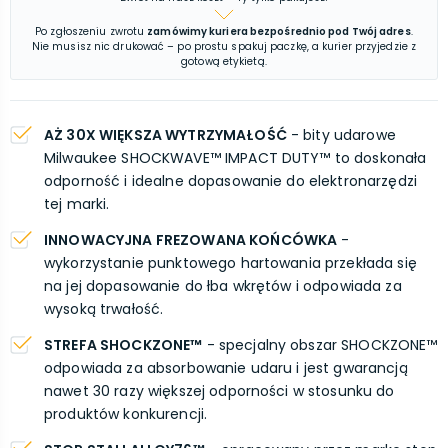
Po zgłoszeniu zwrotu
zamówimy kuriera bezpośrednio pod Twój adres
.
Nie musisz nic drukować – po prostu spakuj paczkę, a kurier przyjedzie z
gotową etykietą.
AŻ 30X WIĘKSZA WYTRZYMAŁOŚĆ
- bity udarowe
Milwaukee SHOCKWAVE™ IMPACT DUTY™ to doskonała
odporność i idealne dopasowanie do elektronarzędzi
tej marki.
INNOWACYJNA FREZOWANA KOŃCÓWKA
-
wykorzystanie punktowego hartowania przekłada się
na jej dopasowanie do łba wkrętów i odpowiada za
wysoką trwałość.
STREFA SHOCKZONE™
- specjalny obszar SHOCKZONE™
odpowiada za absorbowanie udaru i jest gwarancją
nawet 30 razy większej odporności w stosunku do
produktów konkurencji.