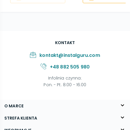
KONTAKT
kontakt@instalguru.com
+48 882 505 980
Infolinia czynna
:
Pon. - Pt. 8:00 - 16:00
O MARCE
O nas
STREFA KLIENTA
Blog
FAQ