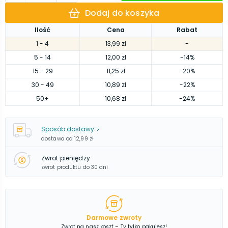
Dodaj do koszyka
Ilość
Cena
Rabat
1
- 4
13,99 zł
-
5
- 14
12,00 zł
-14%
15
- 29
11,25 zł
-20%
30
- 49
10,89 zł
-22%
50
+
10,68 zł
-24%
Sposób dostawy
dostawa od
12,99 zł
Zwrot pieniędzy
zwrot produktu do 30 dni
Darmowe zwroty
Zwrot na nasz koszt – Ty tylko pakujesz!