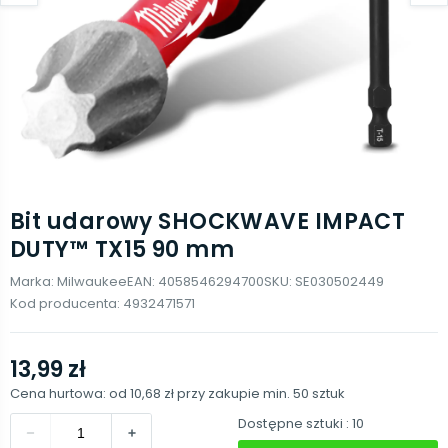
Bit udarowy SHOCKWAVE IMPACT
DUTY™ TX15 90 mm
Marka:
Milwaukee
EAN:
4058546294700
SKU:
SE030502449
Kod producenta:
4932471571
13,99 zł
Cena hurtowa: od
10,68 zł
przy zakupie min.
50
sztuk
Dostępne sztuki
: 10