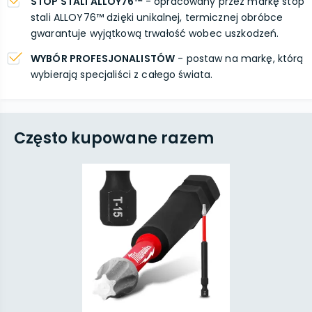
STOP STALI ALLOY76™
- opracowany przez markę stop
stali ALLOY76™ dzięki unikalnej, termicznej obróbce
gwarantuje wyjątkową trwałość wobec uszkodzeń.
WYBÓR PROFESJONALISTÓW
- postaw na markę, którą
wybierają specjaliści z całego świata.
Często kupowane razem