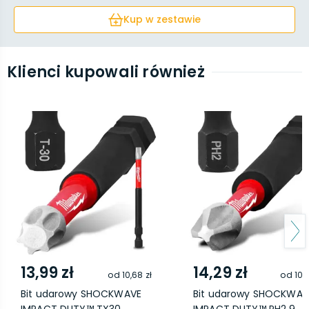
DUTY™ TX20 ...
Kup w zestawie
Klienci kupowali również
13,99 zł
14,29 zł
od
10,68 zł
od
10,
Bit udarowy SHOCKWAVE
Bit udarowy SHOCKWAV