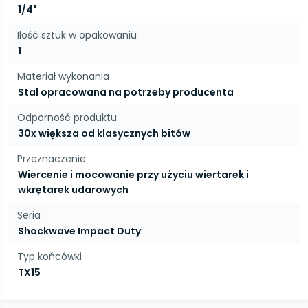
1/4"
Ilość sztuk w opakowaniu
1
Materiał wykonania
Stal opracowana na potrzeby producenta
Odporność produktu
30x większa od klasycznych bitów
Przeznaczenie
Wiercenie i mocowanie przy użyciu wiertarek i
wkrętarek udarowych
Seria
Shockwave Impact Duty
Typ końcówki
TX15