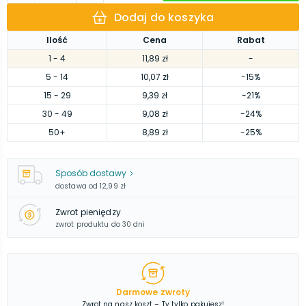
Dodaj do koszyka
Ilość
Cena
Rabat
1
- 4
11,89 zł
-
5
- 14
10,07 zł
-15%
15
- 29
9,39 zł
-21%
30
- 49
9,08 zł
-24%
50
+
8,89 zł
-25%
Sposób dostawy
dostawa od
12,99 zł
Zwrot pieniędzy
zwrot produktu do 30 dni
Darmowe zwroty
Zwrot na nasz koszt – Ty tylko pakujesz!