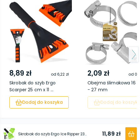
8,89 zł
2,09 zł
od
6,22 zł
od
0,9
Skrobak do szyb Ergo
Obejma ślimakowa 16
Scarper 25 cm x 11 ...
- 27 mm
Dodaj do koszyka
Dodaj do koszyk
11,89 zł
Skrobak do szyb Ergo Ice Ripper 23 cm x 9,5 cm