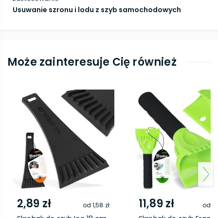
Usuwanie szronu i lodu z szyb samochodowych
Może zainteresuje Cię również
2,89 zł
11,89 zł
od
1,58 zł
od
8,