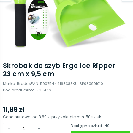
Skrobak do szyb Ergo Ice Ripper
23 cm x 9,5 cm
Marka:
Bradas
EAN:
5907544416838
SKU:
SE030901010
Kod producenta:
ICE1443
11,89 zł
Cena hurtowa: od
8,89 zł
przy zakupie min.
50
sztuk
Dostępne sztuki
: 49