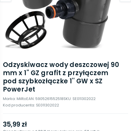
Odzyskiwacz wody deszczowej 90
mm x 1'' GZ grafit z przyłączem
pod szybkozłączke 1'' GW x SZ
PowerJet
Marka:
Millto
EAN:
5905261552518
SKU:
SE011302022
Kod producenta:
SE011302022
35,99 zł