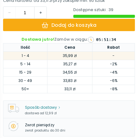
Cena hurtowa: od
33,11 zł
przy zakupie min.
50
sztuk
Dostępne sztuki
: 39
Dodaj do koszyka
Dostawa jutro!
Zamów w ciągu
:
05
:
51
:
33
Ilość
Cena
Rabat
1
- 4
35,99 zł
-
5
- 14
35,27 zł
-2%
15
- 29
34,55 zł
-4%
30
- 49
33,83 zł
-6%
50
+
33,11 zł
-8%
Sposób dostawy
dostawa od
12,99 zł
Zwrot pieniędzy
zwrot produktu do 30 dni