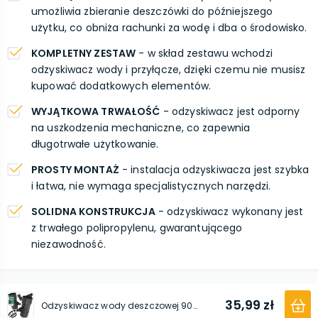
umożliwia zbieranie deszczówki do późniejszego
użytku, co obniża rachunki za wodę i dba o środowisko.
KOMPLETNY ZESTAW
- w skład zestawu wchodzi
odzyskiwacz wody i przyłącze, dzięki czemu nie musisz
kupować dodatkowych elementów.
WYJĄTKOWA TRWAŁOŚĆ
- odzyskiwacz jest odporny
na uszkodzenia mechaniczne, co zapewnia
długotrwałe użytkowanie.
PROSTY MONTAŻ
- instalacja odzyskiwacza jest szybka
i łatwa, nie wymaga specjalistycznych narzędzi.
SOLIDNA KONSTRUKCJA
- odzyskiwacz wykonany jest
z trwałego polipropylenu, gwarantującego
niezawodność.
35,99 zł
Odzyskiwacz wody deszczowej 90 mm x 1'' GZ grafit z przyłączem pod szybkozłączke 1'' GW x SZ PowerJet