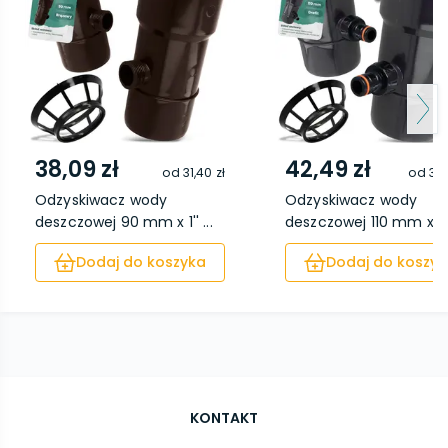
38,09 zł
42,49 zł
od
31,40 zł
od
39,
Odzyskiwacz wody
Odzyskiwacz wody
deszczowej 90 mm x 1'' ...
deszczowej 110 mm x 1''.
Dodaj do koszyka
Dodaj do koszyk
KONTAKT