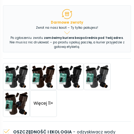
Darmowe zwroty
Zwrot na nasz koszt – Ty tylko pakujesz!
Po zgłoszeniu zwrotu
zamówimy kuriera bezpośrednio pod Twój adres
.
Nie musisz nic drukować – po prostu spakuj paczkę, a kurier przyjedzie z
gotową etykietą.
Więcej
11
+
OSZCZĘDNOŚĆ I EKOLOGIA
- odzyskiwacz wody