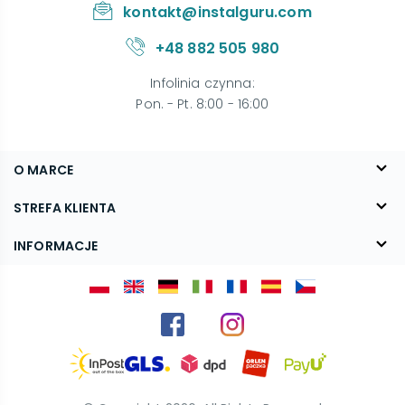
kontakt@instalguru.com
+48 882 505 980
Infolinia czynna
:
Pon. - Pt. 8:00 - 16:00
O MARCE
O nas
STREFA KLIENTA
Blog
FAQ
INFORMACJE
Kontakt
Dostawa
Regulamin
Reklamacje i zwroty
Polityka prywatności
Kariera