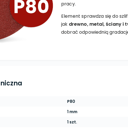
pracy.
Element sprawdza się do szli
jak
drewno, metal, ściany i
dobrać odpowiednią gradacj
hniczna
P80
1 mm
1 szt.