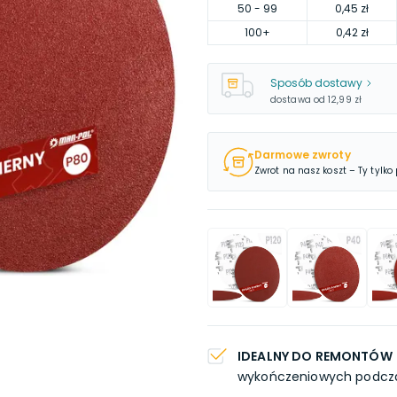
50
- 99
0,45 zł
100
+
0,42 zł
Sposób dostawy
dostawa od
12,99 zł
Darmowe zwroty
Zwrot na nasz koszt – Ty tylko
IDEALNY DO REMONTÓW
wykończeniowych podcz