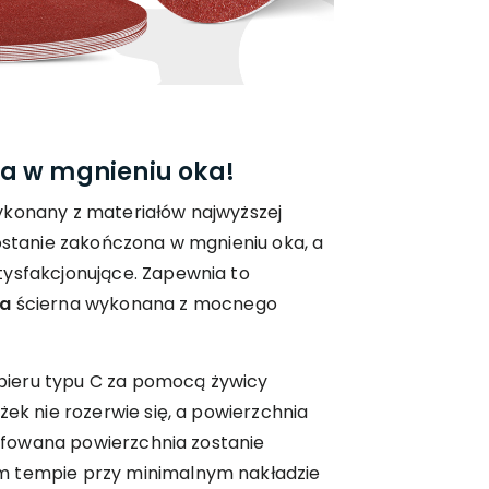
a w mgnieniu oka!
ykonany z materiałów najwyższej
zostanie zakończona w mgnieniu oka, a
tysfakcjonujące. Zapewnia to
ia
ścierna wykonana z mocnego
ieru typu C za pomocą żywicy
żek nie rozerwie się, a powierzchnia
zlifowana powierzchnia zostanie
m tempie przy minimalnym nakładzie