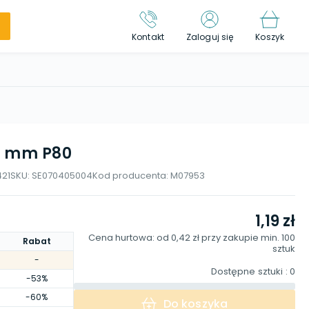
Kontakt
Zaloguj się
Koszyk
25 mm P80
21
SKU:
SE070405004
Kod producenta:
M07953
1,19 zł
Cena hurtowa: od
0,42 zł
przy zakupie min.
100
Rabat
sztuk
-
Dostępne sztuki
: 0
-53%
-60%
Do koszyka