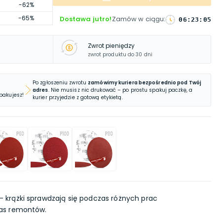
-62%
-65%
Dostawa jutro!
Zamów w ciągu
:
06
:
23
:
04
Zwrot pieniędzy
zwrot produktu do 30 dni
Po zgłoszeniu zwrotu
zamówimy kuriera bezpośrednio pod Twój
adres
. Nie musisz nic drukować – po prostu spakuj paczkę, a
 pakujesz!
kurier przyjedzie z gotową etykietą.
- krążki sprawdzają się podczas różnych prac
as remontów.