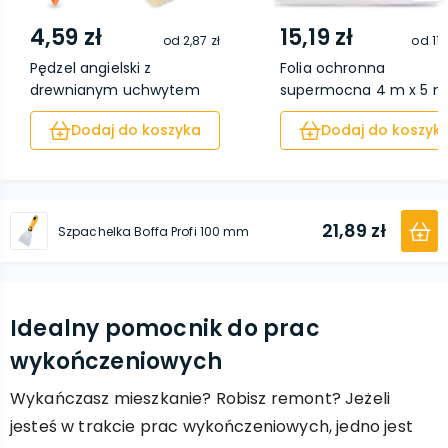
4,59 zł
15,19 zł
od
2,87 zł
od
11,
Pędzel angielski z
Folia ochronna
drewnianym uchwytem
supermocna 4 m x 5 m
7...
Dodaj do koszyka
Dodaj do koszyk
21,89 zł
Szpachelka Boffa Profi 100 mm
Idealny pomocnik do prac
wykończeniowych
Wykańczasz mieszkanie? Robisz remont? Jeżeli
jesteś w trakcie prac wykończeniowych, jedno jest