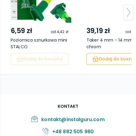
6,59 zł
39,19 zł
od
4,42 zł
od
32
Poziomica sznurkowa mini
Taker 4 mm - 14 mm
STALCO
chrom
Dodaj do koszyka
Dodaj do koszyk
KONTAKT
kontakt@instalguru.com
+48 882 505 980