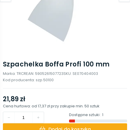
Szpachelka Boffa Profi 100 mm
Marka:
TRCR
EAN:
5905261507723
SKU:
SE070404003
Kod producenta:
szp.50100
21,89 zł
Cena hurtowa: od
17,37 zł
przy zakupie min.
50
sztuk
Dostępne sztuki
: 1
Dodaj do koszyka