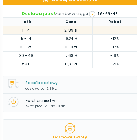
Dostawa jutro!
Zamów w ciągu
:
10
:
09
:
44
Ilość
Cena
Rabat
1
- 4
21,89 zł
-
5
- 14
19,24 zł
-12%
15
- 29
18,19 zł
-17%
30
- 49
17,68 zł
-19%
50
+
17,37 zł
-21%
Sposób dostawy
dostawa od
12,99 zł
Zwrot pieniędzy
zwrot produktu do 30 dni
Darmowe zwroty