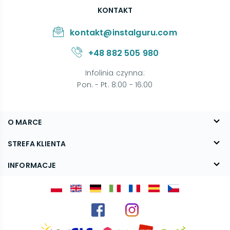
KONTAKT
kontakt@instalguru.com
+48 882 505 980
Infolinia czynna
:
Pon. - Pt. 8:00 - 16:00
O MARCE
O nas
STREFA KLIENTA
Blog
FAQ
INFORMACJE
Kontakt
Dostawa
Regulamin
Reklamacje i zwroty
Polityka prywatności
Kariera