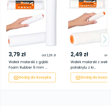
3,79 zł
2,49 zł
od
2,26 zł
od
1
Wałek malarski z gąbki
Wałek malarski z wełny 
Foam Rubber 6 mm ...
poliakrylu z kr...
Dodaj do koszyka
Dodaj do koszyk