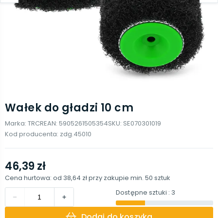
Wałek do gładzi 10 cm
Marka:
TRCR
EAN:
5905261505354
SKU:
SE070301019
Kod producenta:
zdg.45010
46,39 zł
Cena hurtowa: od
38,64 zł
przy zakupie min.
50
sztuk
Dostępne sztuki
: 3
Dodaj do koszyka