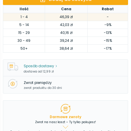
Ilość
Cena
Rabat
1
- 4
46,39 zł
-
5
- 14
42,03 zł
-9%
15
- 29
40,16 zł
-13%
30
- 49
39,24 zł
-15%
50
+
38,64 zł
-17%
Sposób dostawy
dostawa od
12,99 zł
Zwrot pieniędzy
zwrot produktu do 30 dni
Darmowe zwroty
Zwrot na nasz koszt – Ty tylko pakujesz!