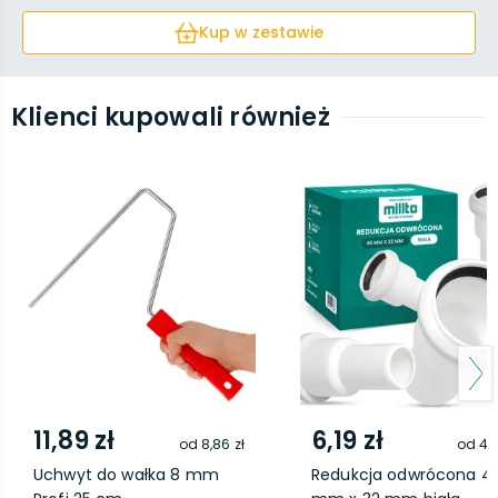
Kup w zestawie
Klienci kupowali również
11,89 zł
6,19 zł
od
8,86 zł
od
4,0
Uchwyt do wałka 8 mm
Redukcja odwrócona 4