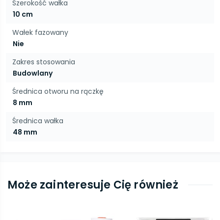
Szerokość wałka
10 cm
Wałek fazowany
Nie
Zakres stosowania
Budowlany
Średnica otworu na rączkę
8 mm
Średnica wałka
48 mm
Może zainteresuje Cię również