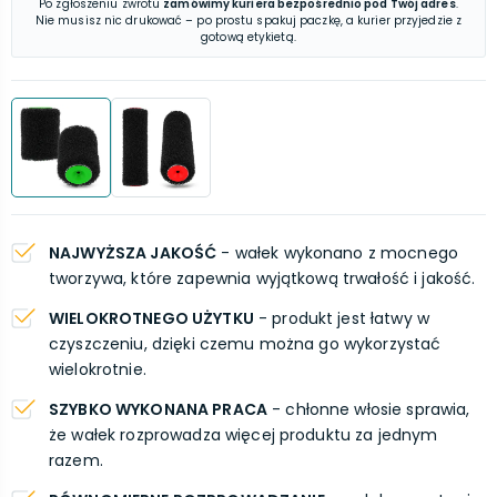
Po zgłoszeniu zwrotu
zamówimy kuriera bezpośrednio pod Twój adres
.
Nie musisz nic drukować – po prostu spakuj paczkę, a kurier przyjedzie z
gotową etykietą.
NAJWYŻSZA JAKOŚĆ
- wałek wykonano z mocnego
tworzywa, które zapewnia wyjątkową trwałość i jakość.
WIELOKROTNEGO UŻYTKU
- produkt jest łatwy w
czyszczeniu, dzięki czemu można go wykorzystać
wielokrotnie.
SZYBKO WYKONANA PRACA
- chłonne włosie sprawia,
że wałek rozprowadza więcej produktu za jednym
razem.