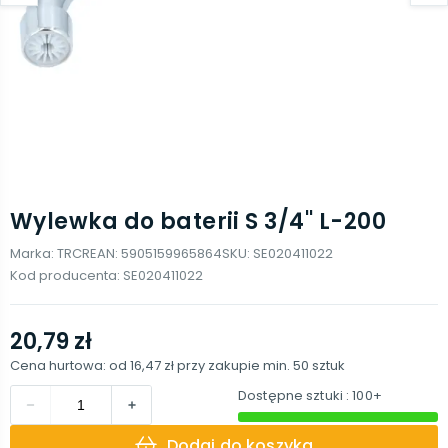
Wylewka do baterii S 3/4'' L-200
Marka:
TRCR
EAN:
5905159965864
SKU:
SE020411022
Kod producenta:
SE020411022
20,79 zł
Cena hurtowa: od
16,47 zł
przy zakupie min.
50
sztuk
Dostępne sztuki
: 100+
Dodaj do koszyka