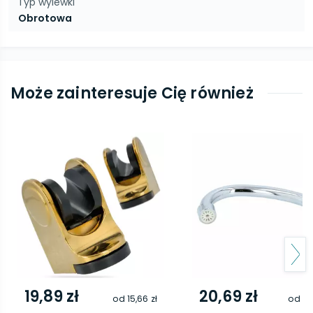
Typ wylewki
Obrotowa
Może zainteresuje Cię również
19,89 zł
20,69 zł
od
15,66 zł
od
16