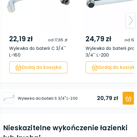
22,19 zł
24,79 zł
od
17,65 zł
od
19,
Wylewka do baterii C 3/4''
Wylewka do baterii pro
L-160
3/4'' L-200
Dodaj do koszyka
Dodaj do koszyk
20,79 zł
Wylewka do baterii S 3/4'' L-200
Nieskazitelne wykończenie łazienki