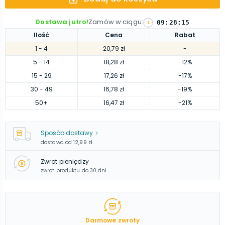
Dostawa jutro!
Zamów w ciągu
:
09
:
28
:
14
Ilość
Cena
Rabat
1
- 4
20,79 zł
-
5
- 14
18,28 zł
-12%
15
- 29
17,26 zł
-17%
30
- 49
16,78 zł
-19%
50
+
16,47 zł
-21%
Sposób dostawy
dostawa od
12,99 zł
Zwrot pieniędzy
zwrot produktu do 30 dni
Darmowe zwroty