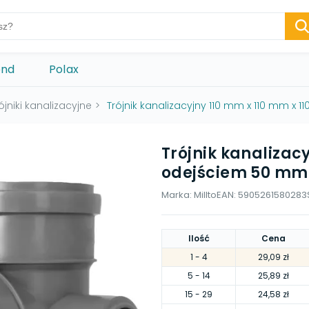
ond
Polax
ójniki kanalizacyjne
>
Trójnik kanalizacyjny 110 mm x 110 mm x
Trójnik kanalizac
odejściem 50 mm
Marka:
Millto
EAN:
5905261580283
Ilość
Cena
1
- 4
29,09 zł
5
- 14
25,89 zł
15
- 29
24,58 zł