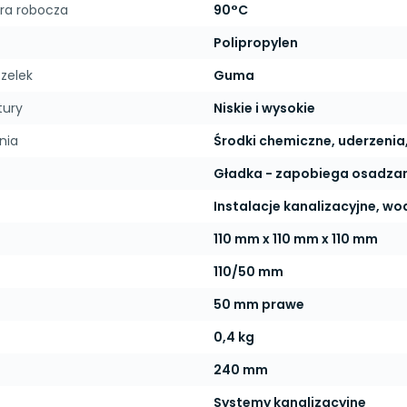
ra robocza
90°C
Polipropylen
zelek
Guma
tury
Niskie i wysokie
nia
Środki chemiczne, uderzenia
Gładka - zapobiega osadzani
Instalacje kanalizacyjne, wo
110 mm x 110 mm x 110 mm
110/50 mm
50 mm prawe
0,4 kg
240 mm
Systemy kanalizacyjne