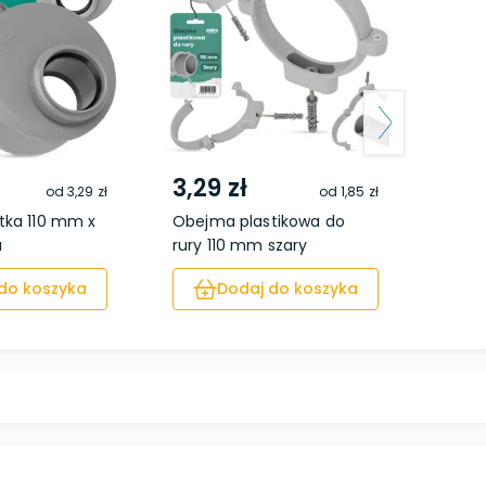
3,29 zł
12,
od
3,29 zł
od
1,85 zł
tka 110 mm x
Obejma plastikowa do
Kolan
a
rury 110 mm szary
mm x 
do koszyka
Dodaj do koszyka