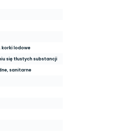
, korki lodowe
u się tłustych substancji
dne, sanitarne