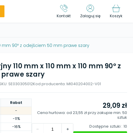
Kontakt
Zaloguj się
Koszyk
 110 mm 90º z odejściem 50 mm prawe szary
yjny 110 mm x 110 mm x 110 mm 90º z
 prawe szary
SKU:
SE030305012
Kod producenta:
MI040204002-V01
Rabat
29,09 zł
-
Cena hurtowa: od
23,55 zł
przy zakupie min.
50
sztuk
-11%
Dostępne sztuki
: 10
-16%