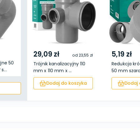
29,09 zł
5,19 zł
od
23,55 zł
yjne 50
Trójnik kanalizacyjny 110
Redukcja kró
...
mm x 110 mm x ...
50 mm szar
Dodaj do koszyka
Dodaj 