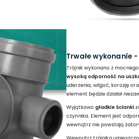
Trwałe wykonanie -
Trójnik wykonano z mocnego 
wysoką odporność na uszk
uderzenia, wilgoć, korozję or
element będzie działał niezaw
Wyjątkowo
gładkie ścianki
z
czynnika. Element jest odporn
wewnątrz nie powstają zator
Wewnątrz trójnika umieszcz