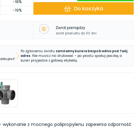
-18%
Do koszyka
-19%
Zwrot pieniędzy
zwrot produktu do 30 dni
Po zgłoszeniu zwrotu
zamówimy kuriera bezpośrednio pod Twój
adres
. Nie musisz nic drukować – po prostu spakuj paczkę, a
 pakujesz!
kurier przyjedzie z gotową etykietą.
- wykonanie z mocnego polipropylenu zapewnia odporność