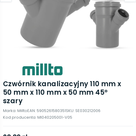
Czwórnik kanalizacyjny 110 mm x
50 mm x 110 mm x 50 mm 45º
szary
Marka:
Millto
EAN:
5905261580351
SKU:
SE030212006
Kod producenta:
MI040205001-V05