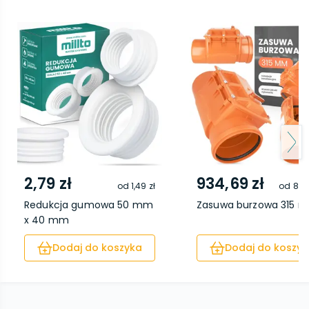
2,79 zł
934,69 zł
od
1,49 zł
od
871,
Redukcja gumowa 50 mm
Zasuwa burzowa 315 
x 40 mm
Dodaj do koszyka
Dodaj do koszyk