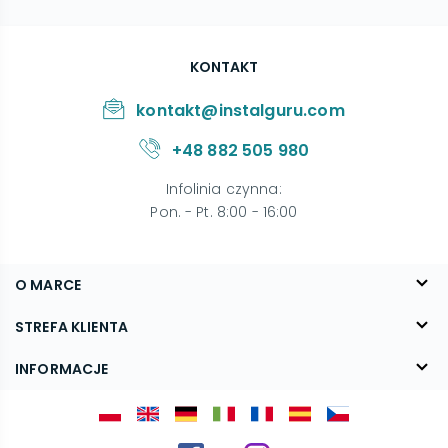
KONTAKT
kontakt@instalguru.com
+48 882 505 980
Infolinia czynna
:
Pon. - Pt. 8:00 - 16:00
O MARCE
O nas
STREFA KLIENTA
Blog
FAQ
INFORMACJE
Kontakt
Dostawa
Regulamin
Reklamacje i zwroty