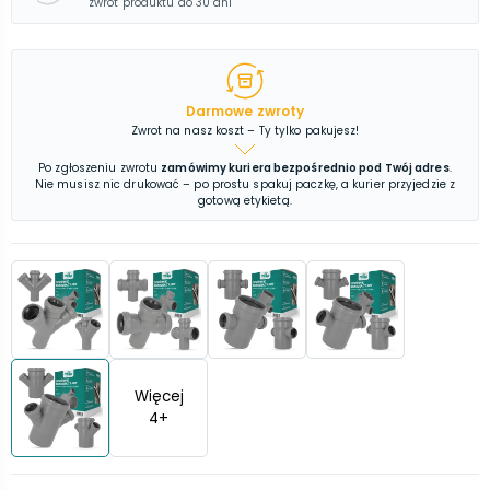
zwrot produktu do 30 dni
Darmowe zwroty
Zwrot na nasz koszt – Ty tylko pakujesz!
Po zgłoszeniu zwrotu
zamówimy kuriera bezpośrednio pod Twój adres
.
Nie musisz nic drukować – po prostu spakuj paczkę, a kurier przyjedzie z
gotową etykietą.
Więcej
4
+