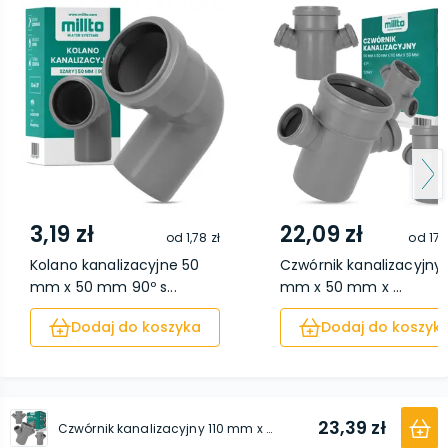
3,19 zł
22,09 zł
od
1,78 zł
od
17,
Kolano kanalizacyjne 50
Czwórnik kanalizacyjny 
mm x 50 mm 90º s...
mm x 50 mm x ...
Dodaj do koszyka
Dodaj do koszyk
23,39 zł
Czwórnik kanalizacyjny 110 mm x 50 mm x 110 mm x 50 mm 45º szary