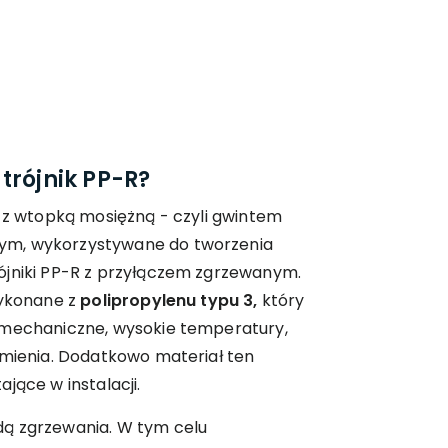
trójnik PP-R?
i z wtopką mosiężną - czyli gwintem
ym, wykorzystywane do tworzenia
ójniki PP-R z przyłączem zgrzewanym.
wykonane z
polipropylenu typu 3,
który
 mechaniczne, wysokie temperatury,
amienia. Dodatkowo materiał ten
jące w instalacji.
ą zgrzewania. W tym celu