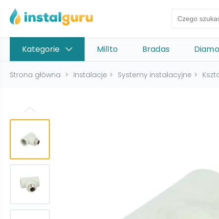
Kategorie
Millto
Bradas
Diam
Strona główna
>
Instalacje
>
Systemy instalacyjne
>
Kszta