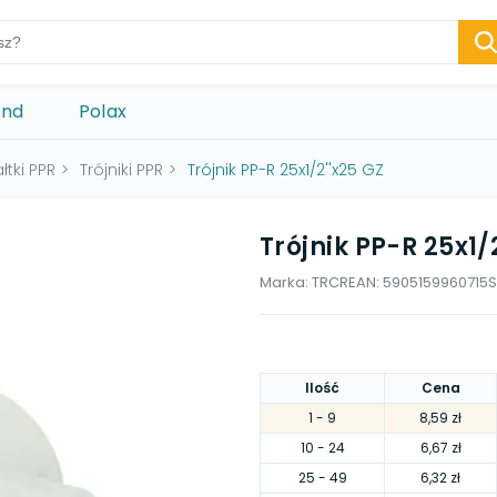
ond
Polax
łtki PPR
>
Trójniki PPR
>
Trójnik PP-R 25x1/2''x25 GZ
Trójnik PP-R 25x1/
Marka:
TRCR
EAN:
5905159960715
S
Ilość
Cena
1
- 9
8,59 zł
10
- 24
6,67 zł
25
- 49
6,32 zł