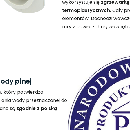
wykorzystuje się
zgrzewarkę 
termoplastycznych.
Cały pr
elementów. Dochodzi wówcza
rury z powierzchnią wewnętrz
wody pinej
H, który potwierdza
yłania wody przeznaczonej do
wane są
zgodnie z polską