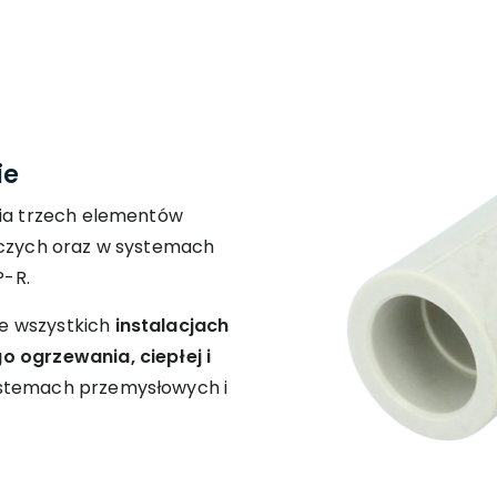
ie
nia trzech elementów
wczych oraz w systemach
-R.
e wszystkich
instalacjach
o ogrzewania, ciepłej i
stemach przemysłowych i