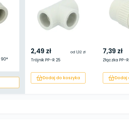
2,49 zł
7,39 zł
od
1,32 zł
 90°
Trójnik PP-R 25
Złączka PP-R 
Dodaj do koszyka
Dodaj 