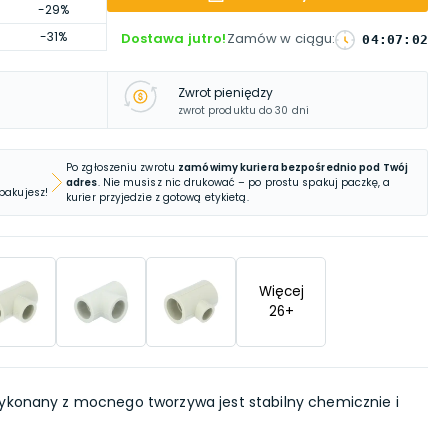
-29%
-31%
Dostawa jutro!
Zamów w ciągu
:
04
:
07
:
01
Zwrot pieniędzy
zwrot produktu do 30 dni
Po zgłoszeniu zwrotu
zamówimy kuriera bezpośrednio pod Twój
adres
. Nie musisz nic drukować – po prostu spakuj paczkę, a
 pakujesz!
kurier przyjedzie z gotową etykietą.
Więcej
26
+
wykonany z mocnego tworzywa jest stabilny chemicznie i