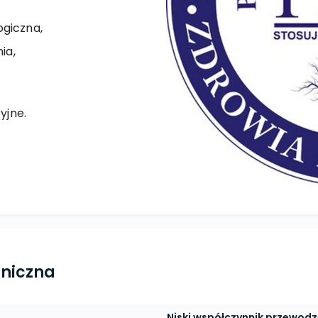
ogiczna,
ia,
yjne.
hniczna
Niski współczynnik przewodz