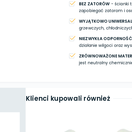
BEZ ZATORÓW
- ścianki 
zapobiegać zatorom i os
WYJĄTKOWO UNIWERSA
grzewczych, chłodniczyc
NIEZWYKŁA ODPORNOŚĆ
działanie wilgoci oraz wy
ZRÓWNOWAŻONE MATER
jest neutralny chemiczni
Klienci kupowali również