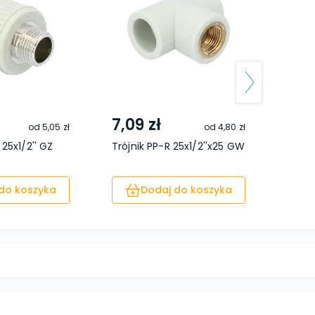
7,09 zł
8,7
od
5,05 zł
od
4,80 zł
25x1/2'' GZ
Trójnik PP-R 25x1/2''x25 GW
Złącz
do koszyka
Dodaj do koszyka