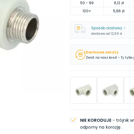
50
- 99
6,12 zł
100
+
5,96 zł
Sposób dostawy
dostawa od
12,99 zł
Darmowe zwroty
Zwrot na nasz koszt – Ty tylko
NIE KORODUJE
- trójnik 
odporny na korozję.