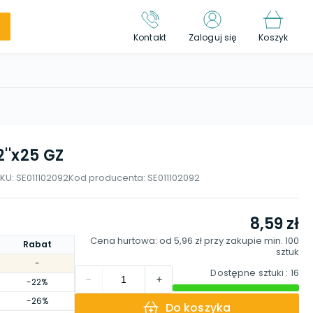
Kontakt
Zaloguj się
Koszyk
2''x25 GZ
KU:
SE011102092
Kod producenta:
SE011102092
8,59 zł
Cena hurtowa: od
5,96 zł
przy zakupie min.
100
Rabat
sztuk
-
Dostępne sztuki
: 16
-22%
-26%
Do koszyka