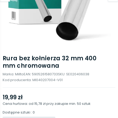
Rura bez kołnierza 32 mm 400
mm chromowana
Marka:
Millto
EAN:
5905261580733
SKU:
SE020406038
Kod producenta:
MI040207004-V01
19,99 zł
Cena hurtowa: od
15,78 zł
przy zakupie min.
50
sztuk
Dostępne sztuki
: 0