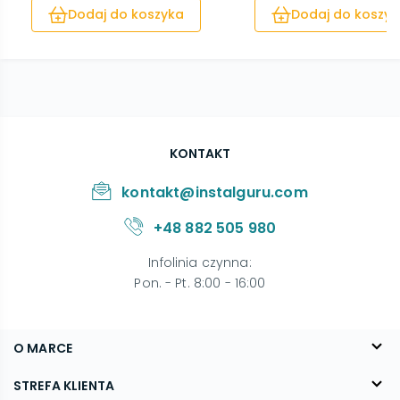
Dodaj do koszyka
Dodaj do koszyk
KONTAKT
kontakt@instalguru.com
+48 882 505 980
Infolinia czynna
:
Pon. - Pt. 8:00 - 16:00
O MARCE
O nas
STREFA KLIENTA