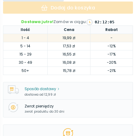
Dodaj do koszyka
Dostawa jutro!
Zamów w ciągu
:
02
:
12
:
04
Ilość
Cena
Rabat
1
- 4
19,99 zł
-
5
- 14
17,53 zł
-12%
15
- 29
16,55 zł
-17%
30
- 49
16,08 zł
-20%
50
+
15,78 zł
-21%
Sposób dostawy
dostawa od
12,99 zł
Zwrot pieniędzy
zwrot produktu do 30 dni