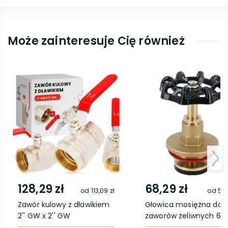
Może zainteresuje Cię również
128,29 zł
68,29 zł
od
113,09 zł
od
58,
Zawór kulowy z dławikiem
Głowica mosiężna do
2'' GW x 2'' GW
zaworów żeliwnych 6/..