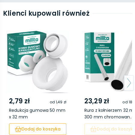
Klienci kupowali również
2,79 zł
23,29 zł
od
1,49 zł
od
18,
Redukcja gumowa 50 mm
Rura z kołnierzem 32 
x 32 mm
300 mm chromowan...
Dodaj do koszyka
Dodaj do koszyk