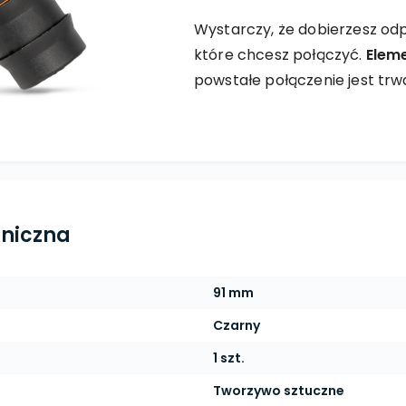
Wystarczy, że dobierzesz odp
które chcesz połączyć.
Elem
powstałe połączenie jest trw
hniczna
91 mm
Czarny
1 szt.
Tworzywo sztuczne