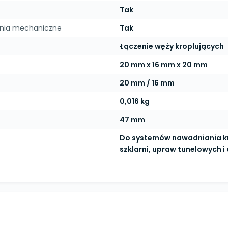
Tak
enia mechaniczne
Tak
Łączenie węży kroplujących
20 mm x 16 mm x 20 mm
20 mm / 16 mm
0,016 kg
47 mm
Do systemów nawadniania k
szklarni, upraw tunelowych i