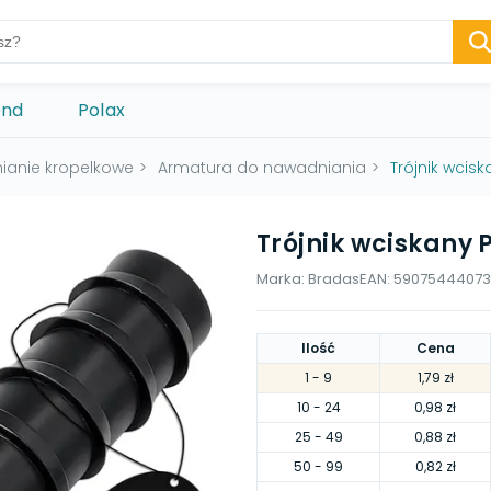
ond
Polax
ianie kropelkowe
>
Armatura do nawadniania
>
Trójnik wcis
Trójnik wciskany
Marka:
Bradas
EAN:
59075444073
Ilość
Cena
1
- 9
1,79 zł
10
- 24
0,98 zł
25
- 49
0,88 zł
50
- 99
0,82 zł