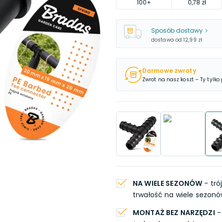
100
+
0,78 zł
Sposób dostawy
dostawa od
12,99 zł
Darmowe zwroty
Zwrot na nasz koszt – Ty tylko
NA WIELE SEZONÓW
- tró
trwałość na wiele sezonó
MONTAŻ BEZ NARZĘDZI
- 