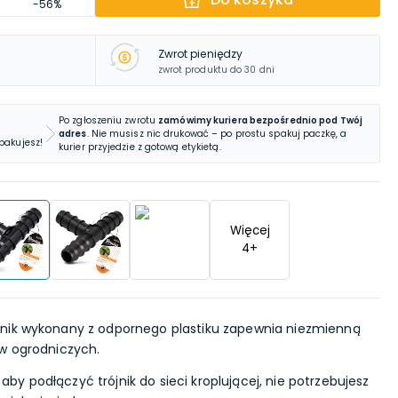
-56%
Zwrot pieniędzy
zwrot produktu do 30 dni
Po zgłoszeniu zwrotu
zamówimy kuriera bezpośrednio pod Twój
adres
. Nie musisz nic drukować – po prostu spakuj paczkę, a
 pakujesz!
kurier przyjedzie z gotową etykietą.
Więcej
4
+
jnik wykonany z odpornego plastiku zapewnia niezmienną
w ogrodniczych.
aby podłączyć trójnik do sieci kroplującej, nie potrzebujesz