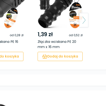
1,39 zł
1,09
od
0,28 zł
od
0,52 zł
skana PE 16
Złączka wciskana PE 20
Trójn
mm x 16 mm
x 16 
do koszyka
Dodaj do koszyka