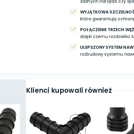
żadnych narzędzi czy spe
WYJĄTKOWA SZCZELNO
które gwarantują ochron
POŁĄCZENIE TRZECH WĘ
dzięki czemu rozdzielisz 
ULEPSZONY SYSTEM NAW
rozbudowy systemu nawa
Klienci kupowali również