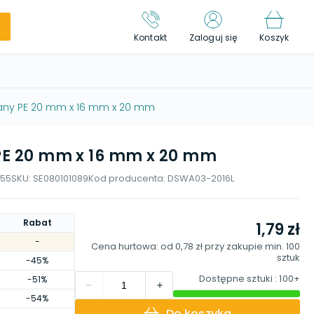
Kontakt
Zaloguj się
Koszyk
kany PE 20 mm x 16 mm x 20 mm
 PE 20 mm x 16 mm x 20 mm
55
SKU:
SE080101089
Kod producenta:
DSWA03-2016L
Rabat
1,79 zł
-
Cena hurtowa: od
0,78 zł
przy zakupie min.
100
sztuk
-45%
Dostępne sztuki
: 100+
-51%
-54%
Do koszyka