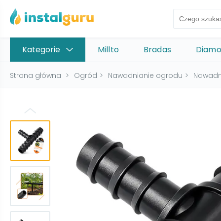
Kategorie
Millto
Bradas
Diam
Strona główna
>
Ogród
>
Nawadnianie ogrodu
>
Nawadn