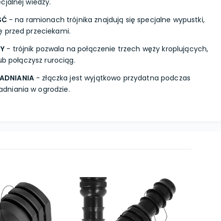
cjalnej wiedzy.
ŚĆ
- na ramionach trójnika znajdują się specjalne wypustki,
ę przed przeciekami.
ŻY
- trójnik pozwala na połączenie trzech węży kroplujących,
lub połączysz rurociąg.
ADNIANIA
- złączka jest wyjątkowo przydatna podczas
dniania w ogrodzie.