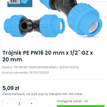
Trójnik PE PN16 20 mm x 1/2'' GZ x
20 mm
Marka:
TRCR
EAN:
5905261591838
SKU:
SE020702031
Kod producenta:
SE020702031
5,09 zł
Cena hurtowa: od
3,23 zł
przy zakupie min.
100
sztuk
Dostępne sztuki
: 42