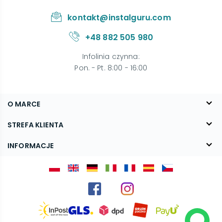
kontakt@instalguru.com
+48 882 505 980
Infolinia czynna
:
Pon. - Pt. 8:00 - 16:00
O MARCE
O nas
STREFA KLIENTA
Blog
FAQ
INFORMACJE
Kontakt
Dostawa
Regulamin
Reklamacje i zwroty
Polityka prywatności
Kariera