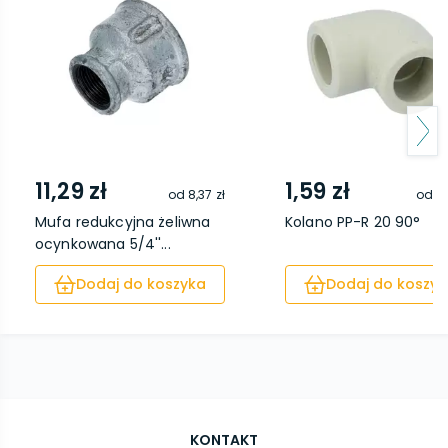
11,29 zł
1,59 zł
od
8,37 zł
od
0,
Mufa redukcyjna żeliwna
Kolano PP-R 20 90°
ocynkowana 5/4''...
Dodaj do koszyka
Dodaj do koszyk
KONTAKT