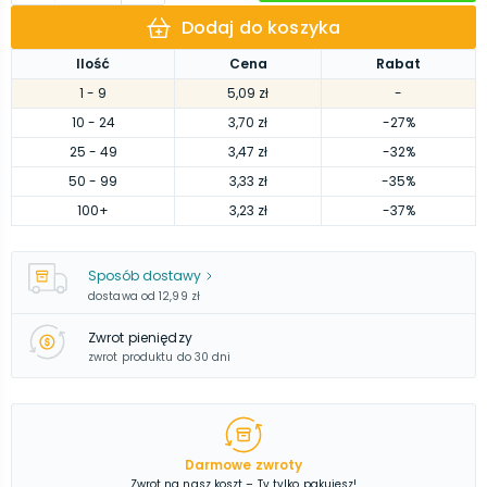
Dodaj do koszyka
Ilość
Cena
Rabat
1
- 9
5,09 zł
-
10
- 24
3,70 zł
-27%
25
- 49
3,47 zł
-32%
50
- 99
3,33 zł
-35%
100
+
3,23 zł
-37%
Sposób dostawy
dostawa od
12,99 zł
Zwrot pieniędzy
zwrot produktu do 30 dni
Darmowe zwroty
Zwrot na nasz koszt – Ty tylko pakujesz!