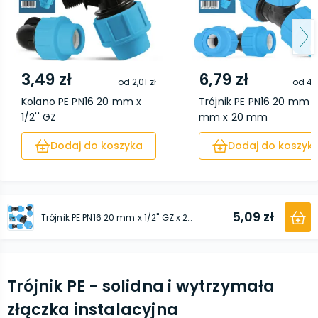
3,49 zł
6,79 zł
od
2,01 zł
od
4,
Kolano PE PN16 20 mm x
Trójnik PE PN16 20 mm x
1/2'' GZ
mm x 20 mm
Dodaj do koszyka
Dodaj do koszyk
5,09 zł
Trójnik PE PN16 20 mm x 1/2'' GZ x 20 mm
Trójnik PE - solidna i wytrzymała
złączka instalacyjna