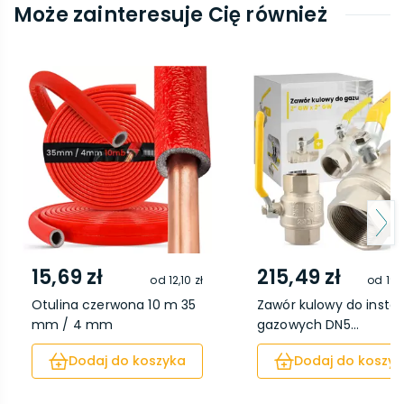
Może zainteresuje Cię również
15,69 zł
215,49 zł
od
12,10 zł
od
194
Otulina czerwona 10 m 35
Zawór kulowy do instala
mm / 4 mm
gazowych DN5...
Dodaj do koszyka
Dodaj do koszyk