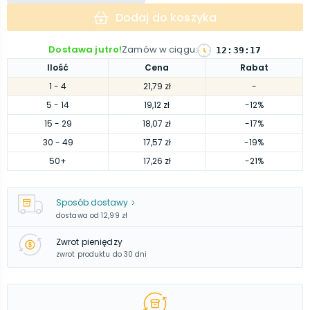
Dodaj do koszyka
Dostawa jutro!
Zamów w ciągu
:
12
:
39
:
16
Ilość
Cena
Rabat
1
- 4
21,79 zł
-
5
- 14
19,12 zł
-12%
15
- 29
18,07 zł
-17%
30
- 49
17,57 zł
-19%
50
+
17,26 zł
-21%
Sposób dostawy
dostawa od
12,99 zł
Zwrot pieniędzy
zwrot produktu do 30 dni