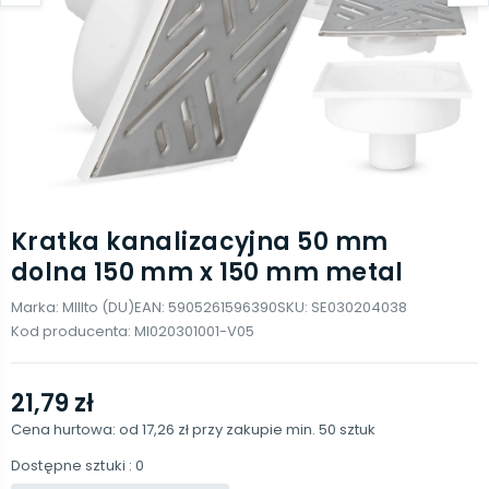
Kratka kanalizacyjna 50 mm
dolna 150 mm x 150 mm metal
Marka:
MIllto (DU)
EAN:
5905261596390
SKU:
SE030204038
Kod producenta:
MI020301001-V05
21,79 zł
Cena hurtowa: od
17,26 zł
przy zakupie min.
50
sztuk
Dostępne sztuki
: 0