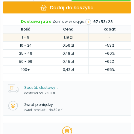
Dodaj do koszyka
Dostawa jutro!
Zamów w ciągu
:
07
:
53
:
22
Ilość
Cena
Rabat
1
- 9
1,19 zł
-
10
- 24
0,56 zł
-53%
25
- 49
0,48 zł
-60%
50
- 99
0,45 zł
-62%
100
+
0,42 zł
-65%
Sposób dostawy
dostawa od
12,99 zł
Zwrot pieniędzy
zwrot produktu do 30 dni