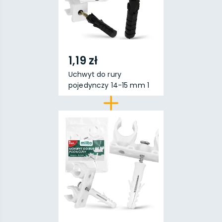
1,19 zł
Uchwyt do rury
pojedynczy 14-15 mm 1
szt...