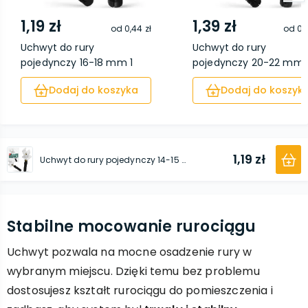
1,19 zł
1,39 zł
od
0,44 zł
od
0,
Uchwyt do rury
Uchwyt do rury
pojedynczy 16-18 mm 1
pojedynczy 20-22 mm 
szt...
szt...
Dodaj do koszyka
Dodaj do koszyk
1,19 zł
Uchwyt do rury pojedynczy 14-15 mm 1 szt.
Stabilne mocowanie rurociągu
Uchwyt pozwala na mocne osadzenie rury w
wybranym miejscu. Dzięki temu bez problemu
dostosujesz kształt rurociągu do pomieszczenia i