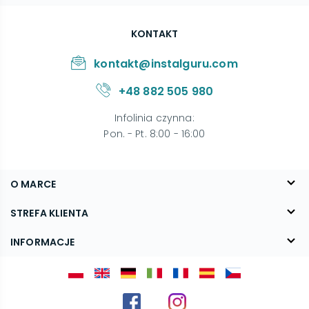
KONTAKT
kontakt@instalguru.com
+48 882 505 980
Infolinia czynna
:
Pon. - Pt. 8:00 - 16:00
O MARCE
O nas
STREFA KLIENTA
Blog
FAQ
INFORMACJE
Kontakt
Dostawa
Regulamin
Reklamacje i zwroty
Polityka prywatności