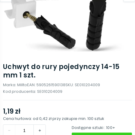
Uchwyt do rury pojedynczy 14-15
mm 1 szt.
Marka:
Millto
EAN:
5905261590138
SKU:
SE010204009
Kod producenta:
SE010204009
1,19 zł
Cena hurtowa: od
0,42 zł
przy zakupie min.
100
sztuk
Dostępne sztuki
: 100+