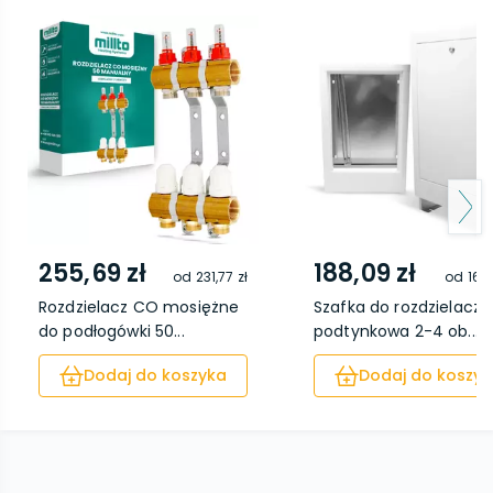
255,69 zł
188,09 zł
od
231,77 zł
od
169,
Rozdzielacz CO mosiężne
Szafka do rozdzielacza
do podłogówki 50...
podtynkowa 2-4 ob...
Dodaj do koszyka
Dodaj do koszyk