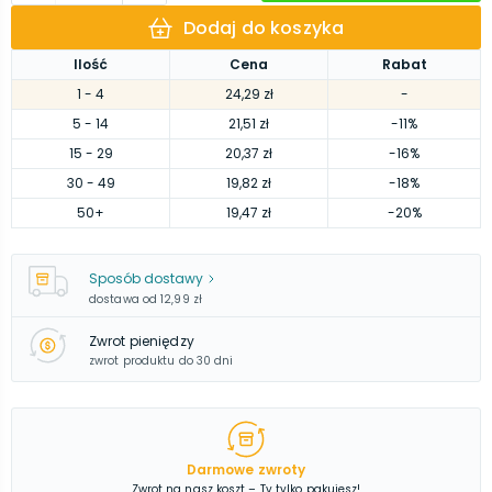
Dodaj do koszyka
Ilość
Cena
Rabat
1
- 4
24,29 zł
-
5
- 14
21,51 zł
-11%
15
- 29
20,37 zł
-16%
30
- 49
19,82 zł
-18%
50
+
19,47 zł
-20%
Sposób dostawy
dostawa od
12,99 zł
Zwrot pieniędzy
zwrot produktu do 30 dni
Darmowe zwroty
Zwrot na nasz koszt – Ty tylko pakujesz!