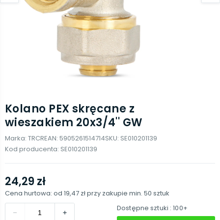
Kolano PEX skręcane z
wieszakiem 20x3/4'' GW
Marka:
TRCR
EAN:
5905261514714
SKU:
SE010201139
Kod producenta:
SE010201139
24,29 zł
Cena hurtowa: od
19,47 zł
przy zakupie min.
50
sztuk
Dostępne sztuki
: 100+