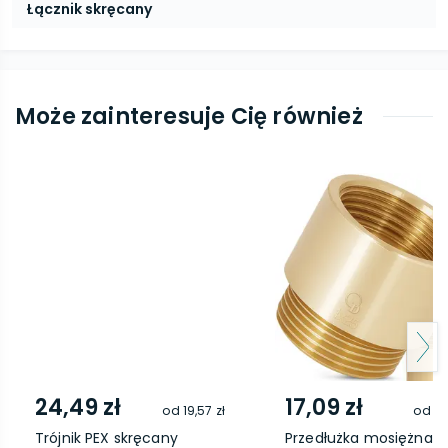
Łącznik skręcany
Może zainteresuje Cię również
24,49 zł
17,09 zł
od
19,57 zł
od
13
Trójnik PEX skręcany
Przedłużka mosiężna 1''