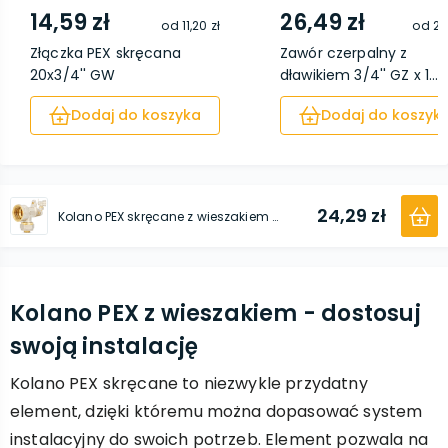
14,59 zł
26,49 zł
od
11,20 zł
od
21,
Złączka PEX skręcana
Zawór czerpalny z
20x3/4'' GW
dławikiem 3/4'' GZ x 1...
Dodaj do koszyka
Dodaj do koszyk
24,29 zł
Kolano PEX skręcane z wieszakiem 20x3/4'' GW
Kolano PEX z wieszakiem - dostosuj
swoją instalację
Kolano PEX skręcane to niezwykle przydatny
element, dzięki któremu można dopasować system
instalacyjny do swoich potrzeb. Element pozwala na