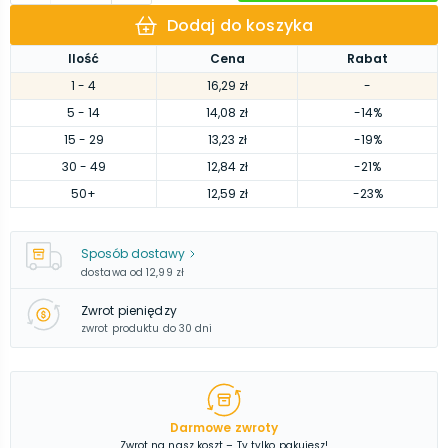
Dodaj do koszyka
Ilość
Cena
Rabat
1
- 4
16,29 zł
-
5
- 14
14,08 zł
-14%
15
- 29
13,23 zł
-19%
30
- 49
12,84 zł
-21%
50
+
12,59 zł
-23%
Sposób dostawy
dostawa od
12,99 zł
Zwrot pieniędzy
zwrot produktu do 30 dni
Darmowe zwroty
Zwrot na nasz koszt – Ty tylko pakujesz!