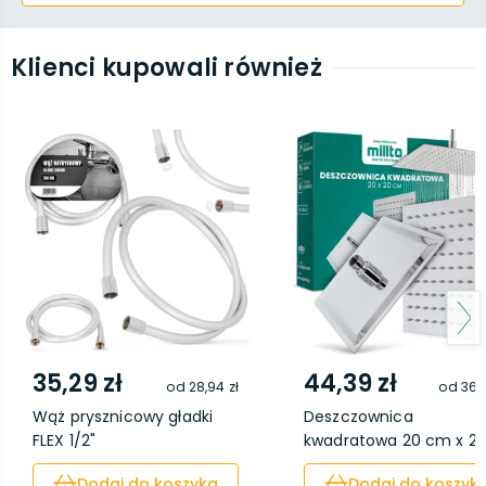
Klienci kupowali również
35,29 zł
44,39 zł
od
28,94 zł
od
36,9
Wąż prysznicowy gładki
Deszczownica
FLEX 1/2"
kwadratowa 20 cm x 2
cm
Dodaj do koszyka
Dodaj do koszyk