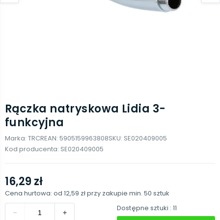
Rączka natryskowa Lidia 3-
funkcyjna
Marka:
TRCR
EAN:
5905159963808
SKU:
SE020409005
Kod producenta:
SE020409005
16,29 zł
Cena hurtowa: od
12,59 zł
przy zakupie min.
50
sztuk
Dostępne sztuki
: 11