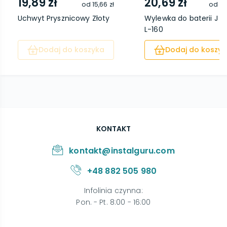
19,89 zł
20,69 zł
od
15,66 zł
od
16
Uchwyt Prysznicowy Złoty
Wylewka do baterii J 1/2
L-160
Dodaj do koszyka
Dodaj do koszyk
KONTAKT
kontakt@instalguru.com
+48 882 505 980
Infolinia czynna
:
Pon. - Pt. 8:00 - 16:00