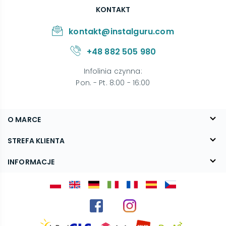
KONTAKT
kontakt@instalguru.com
+48 882 505 980
Infolinia czynna
:
Pon. - Pt. 8:00 - 16:00
O MARCE
O nas
STREFA KLIENTA
Blog
FAQ
INFORMACJE
Kontakt
Dostawa
Regulamin
Reklamacje i zwroty
Polityka prywatności
Kariera