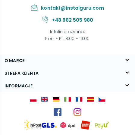
kontakt@instalguru.com
+48 882 505 980
Infolinia czynna
:
Pon. - Pt. 8:00 - 16:00
O MARCE
O nas
STREFA KLIENTA
Blog
FAQ
INFORMACJE
Kontakt
Dostawa
Regulamin
Reklamacje i zwroty
Polityka prywatności
Kariera