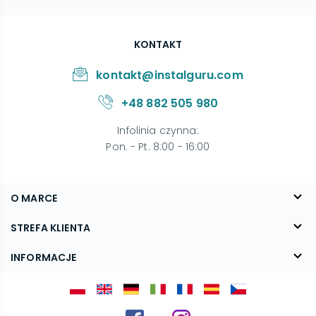
KONTAKT
kontakt@instalguru.com
+48 882 505 980
Infolinia czynna
:
Pon. - Pt. 8:00 - 16:00
O MARCE
O nas
STREFA KLIENTA
Blog
FAQ
INFORMACJE
Kontakt
Dostawa
Regulamin
Reklamacje i zwroty
Polityka prywatności