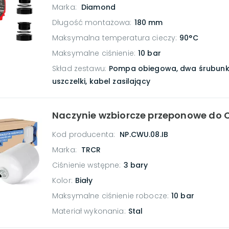
Marka:
Diamond
Długość montażowa
:
180 mm
Maksymalna temperatura cieczy
:
90°C
Maksymalne ciśnienie
:
10 bar
Skład zestawu
:
Pompa obiegowa, dwa śrubunki
uszczelki, kabel zasilający
Naczynie wzbiorcze przeponowe do C
Kod producenta:
NP.CWU.08.IB
Marka:
TRCR
Ciśnienie wstępne
:
3 bary
Kolor
:
Biały
Maksymalne ciśnienie robocze
:
10 bar
Materiał wykonania
:
Stal