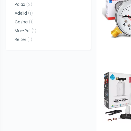
Polax
(
2
)
Adelid
(
1
)
Goshe
(
1
)
Mar-Pol
(
1
)
Reiter
(
1
)