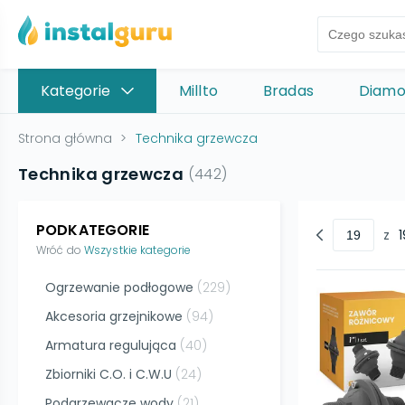
Kategorie
Millto
Bradas
Diam
Strona główna
>
Technika grzewcza
Technika grzewcza
(
442
)
PODKATEGORIE
z
1
Wróć do
Wszystkie kategorie
Ogrzewanie podłogowe
(
229
)
Akcesoria grzejnikowe
(
94
)
Armatura regulująca
(
40
)
Zbiorniki C.O. i C.W.U
(
24
)
Podgrzewacze wody
(
21
)