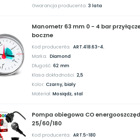
Gwarancja producenta
:
3 lata
Manometr 63 mm 0 - 4 bar przyłącze 
boczne
Kod producenta:
ART.418.63-4.
Marka:
Diamond
Długość
:
62 mm
Klasa dokładności
:
2,5
Kolor
:
Czarny, biały
Materiał
:
Mosiądz, stal
Pompa obiegowa CO energooszczęd
25/60/180
Kod producenta:
ART.5-180