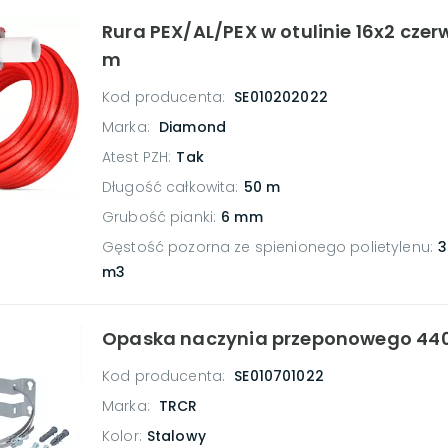
Rura PEX/AL/PEX w otulinie 16x2 cze
m
Kod producenta:
SE010202022
Marka:
Diamond
Atest PZH
:
Tak
Długość całkowita
:
50 m
Grubość pianki
:
6 mm
Gęstość pozorna ze spienionego polietylenu
:
3
m3
Opaska naczynia przeponowego 4
Kod producenta:
SE010701022
Marka:
TRCR
Kolor
:
Stalowy