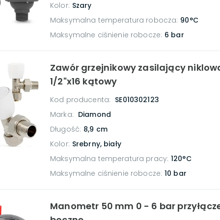
Kolor
:
Szary
Maksymalna temperatura robocza
:
90°C
Maksymalne ciśnienie robocze
:
6 bar
Zawór grzejnikowy zasilający niklow
1/2"x16 kątowy
Kod producenta:
SE010302123
Marka:
Diamond
Długość
:
8,9 cm
Kolor
:
Srebrny, biały
Maksymalna temperatura pracy
:
120°C
Maksymalne ciśnienie robocze
:
10 bar
Manometr 50 mm 0 - 6 bar przyłącze 
boczne