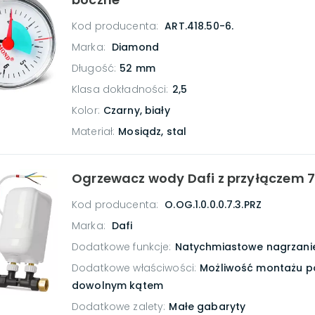
Kod producenta:
ART.418.50-6.
Marka:
Diamond
Długość
:
52 mm
Klasa dokładności
:
2,5
Kolor
:
Czarny, biały
Materiał
:
Mosiądz, stal
Ogrzewacz wody Dafi z przyłączem 
Kod producenta:
O.OG.1.0.0.0.7.3.PRZ
Marka:
Dafi
Dodatkowe funkcje
:
Natychmiastowe nagrzani
Dodatkowe właściwości
:
Możliwość montażu p
dowolnym kątem
Dodatkowe zalety
:
Małe gabaryty