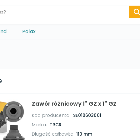
ond
Polax
9
Zawór różnicowy 1'' GZ x 1'' GZ
Kod producenta:
SE010603001
Marka:
TRCR
Długość całkowita
:
110 mm