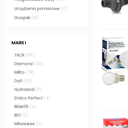
Urządzenia pomiarowe
(
17
)
Grzejniki
(
15
)
MARKI
TRCR
(
190
)
Diamond
(
128
)
Millto
(
78
)
Dafi
(
20
)
Hydroland
(
9
)
Stalco Perfect
(
4
)
BRAK05
(
3
)
IBO
(
2
)
Milwaukee
(
2
)