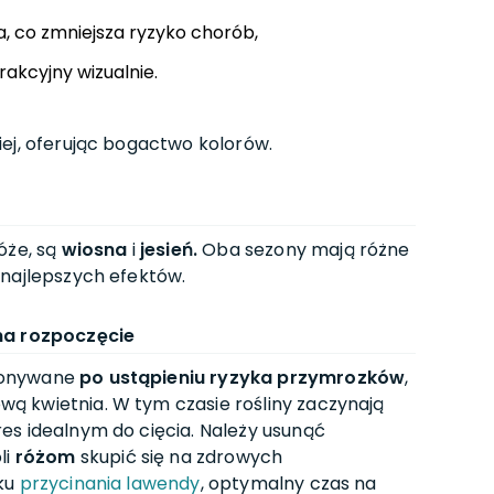
a, co zmniejsza ryzyko chorób,
trakcyjny wizualnie.
ej, oferując bogactwo kolorów.
óże, są
wiosna
i
jesień.
Oba sezony mają różne
 najlepszych efektów.
na rozpoczęcie
konywane
po ustąpieniu ryzyka przymrozków
,
ą kwietnia. W tym czasie rośliny zaczynają
es idealnym do cięcia. Należy usunąć
li
różom
skupić się na zdrowych
dku
przycinania lawendy
, optymalny czas na