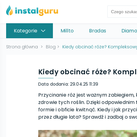
Kategorie
Millto
Bradas
Diam
Strona główna
>
Blog
>
Kiedy obcinać róże? Kompleksowy
Kiedy obcinać róże? Kompl
Data dodania
:
29.04.25 11:39
Przycinanie róż jest ważnym zabiegiem, 
zdrowie tych roślin. Dzięki odpowiedni
formie i obficie kwitnąć. Kiedy i jak prz
przez długie lata? Sprawdź i zadbaj o sw