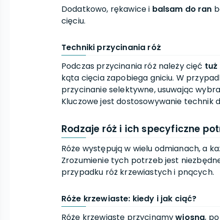
Dodatkowo, rękawice i
balsam do ran
b
cięciu.
Techniki przycinania róż
Podczas przycinania róż należy cięć
tuż
kąta cięcia zapobiega gniciu. W przyp
przycinanie selektywne, usuwając wybran
Kluczowe jest dostosowywanie technik 
Rodzaje róż i ich specyficzne po
Róże występują w wielu odmianach, a k
Zrozumienie tych potrzeb jest niezbędn
przypadku róż krzewiastych i pnących.
Róże krzewiaste: kiedy i jak ciąć?
Róże krzewiaste przycinamy
wiosną
, p