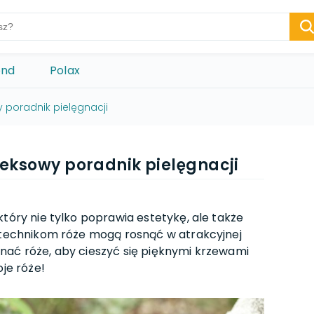
ond
Polax
 poradnik pielęgnacji
eksowy poradnik pielęgnacji
który nie tylko poprawia estetykę, ale także
m technikom róże mogą rosnąć w atrakcyjnej
ycinać róże, aby cieszyć się pięknymi krzewami
oje róże!