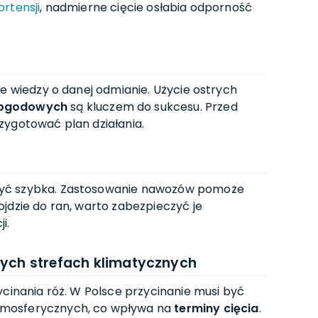
ortensji
, nadmierne cięcie osłabia odporność
ie wiedzy o danej odmianie. Użycie ostrych
pogodowych
są kluczem do sukcesu. Przed
zygotować plan działania.
być szybka. Zastosowanie nawozów pomoże
jdzie do ran, warto zabezpieczyć je
i.
nych strefach klimatycznych
ycinania róż. W Polsce przycinanie musi być
tmosferycznych, co wpływa na
terminy cięcia
.