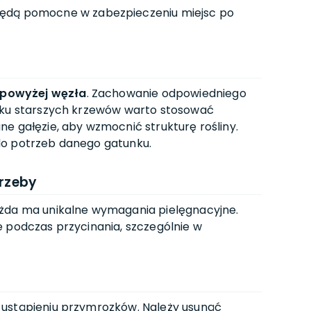
ędą pomocne w zabezpieczeniu miejsc po
 powyżej węzła
. Zachowanie odpowiedniego
adku starszych krzewów warto stosować
e gałęzie, aby wzmocnić strukturę rośliny.
do potrzeb danego gatunku.
trzeby
ażda ma unikalne wymagania pielęgnacyjne.
e podczas przycinania, szczególnie w
o ustąpieniu przymrozków. Należy usunąć