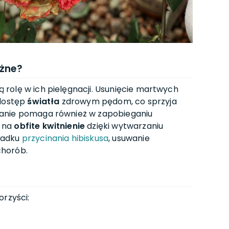
ażne?
rolę w ich pielęgnacji. Usunięcie martwych
 dostęp
światła
zdrowym pędom, co sprzyja
nanie pomaga również w zapobieganiu
ę na
obfite kwitnienie
dzięki wytwarzaniu
padku
przycinania hibiskusa
, usuwanie
chorób.
orzyści: